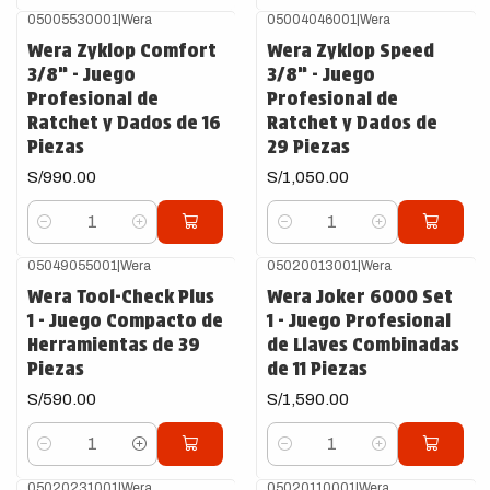
05005530001
|
Wera
05004046001
|
Wera
Wera Zyklop Comfort
Wera Zyklop Speed
3/8” - Juego
3/8” - Juego
Profesional de
Profesional de
Ratchet y Dados de 16
Ratchet y Dados de
Piezas
29 Piezas
S/990.00
S/1,050.00
Cantidad
Cantidad
05049055001
|
Wera
05020013001
|
Wera
Wera Tool-Check Plus
Wera Joker 6000 Set
1 - Juego Compacto de
1 - Juego Profesional
Herramientas de 39
de Llaves Combinadas
Piezas
de 11 Piezas
S/590.00
S/1,590.00
Cantidad
Cantidad
05020231001
|
Wera
05020110001
|
Wera