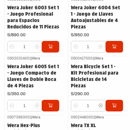
Wera Joker 6003 Set 1
Wera Joker 6004 Set
- Juego Profesional
1 - Juego de Llaves
para Espacios
Autoajustables de 4
Reducidos de 11 Piezas
Piezas
S/890.00
S/950.00
Cantidad
Cantidad
05020314001
|
Wera
05004170001
|
Wera
Wera Joker 6005 Set 1
Wera Bicycle Set 1 -
- Juego Compacto de
Kit Profesional para
Llaves de Doble Boca
Bicicletas de 14
de 4 Piezas
Piezas
S/350.00
S/290.00
Cantidad
Cantidad
05073593001
|
Wera
05024480001
|
Wera
Wera Hex-Plus
Wera TX XL