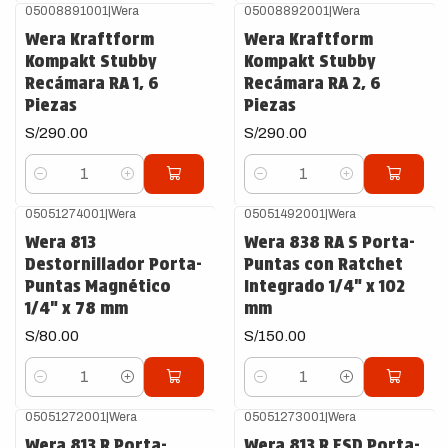
05008891001
|
Wera
05008892001
|
Wera
Wera Kraftform
Wera Kraftform
Kompakt Stubby
Kompakt Stubby
Recámara RA 1, 6
Recámara RA 2, 6
Piezas
Piezas
S/290.00
S/290.00
Cantidad
Cantidad
05051274001
|
Wera
05051492001
|
Wera
Wera 813
Wera 838 RA S Porta-
Destornillador Porta-
Puntas con Ratchet
Puntas Magnético
Integrado 1/4" x 102
1/4" x 78 mm
mm
S/80.00
S/150.00
Cantidad
Cantidad
05051272001
|
Wera
05051273001
|
Wera
Wera 813 R Porta-
Wera 813 R ESD Porta-