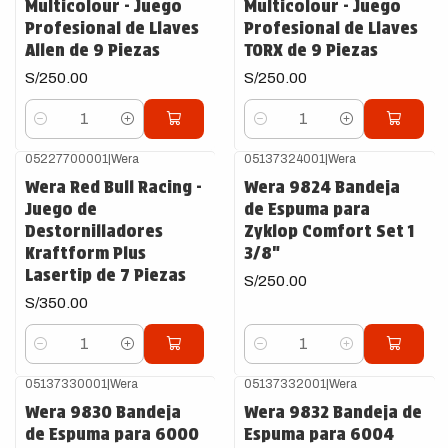
Multicolour - Juego
Multicolour - Juego
Profesional de Llaves
Profesional de Llaves
Allen de 9 Piezas
TORX de 9 Piezas
S/250.00
S/250.00
Cantidad
Cantidad
05227700001
|
Wera
05137324001
|
Wera
Wera Red Bull Racing -
Wera 9824 Bandeja
Juego de
de Espuma para
Destornilladores
Zyklop Comfort Set 1
Kraftform Plus
3/8"
Lasertip de 7 Piezas
S/250.00
S/350.00
Cantidad
Cantidad
05137330001
|
Wera
05137332001
|
Wera
Wera 9830 Bandeja
Wera 9832 Bandeja de
de Espuma para 6000
Espuma para 6004