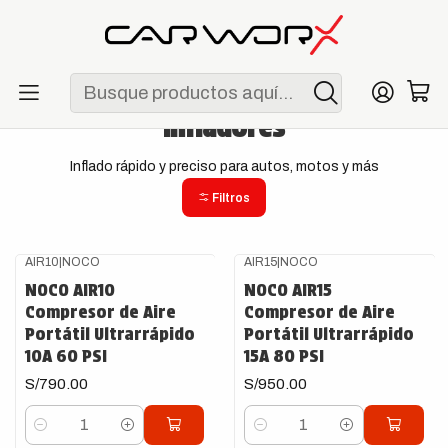
ENVÍO GRATIS POR COMPRAS MAYORES A S/ 250
Inicio
Garage
Infladores
Infladores
Inflado rápido y preciso para autos, motos y más
Filtros
AIR10
|
NOCO
AIR15
|
NOCO
NOCO AIR10
NOCO AIR15
Compresor de Aire
Compresor de Aire
Portátil Ultrarrápido
Portátil Ultrarrápido
10A 60 PSI
15A 80 PSI
S/790.00
S/950.00
Cantidad
Cantidad