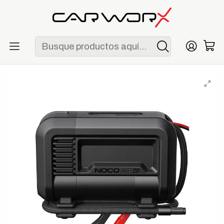
ENVÍO GRATIS POR COMPRAS MAYORES A S/ 250
Inicio
Garage
Infladores
NOCO AIR20 Compresor de Aire Portátil Ultrarrápido 20A 100
PSI