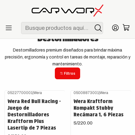
ENVÍO GRATIS POR COMPRAS MAYORES A S/ 250
Inicio
Herramientas
Destornilladores
Destornilladores
Destornilladores premium diseñados para brindar máxima
precisión, ergonomía y control en tareas de montaje, reparación y
mantenimiento.
Filtros
05227700001
|
Wera
05008873001
|
Wera
Wera Red Bull Racing -
Wera Kraftform
Juego de
Kompakt Stubby
Destornilladores
Recámara 1, 6 Piezas
Kraftform Plus
S/220.00
Lasertip de 7 Piezas