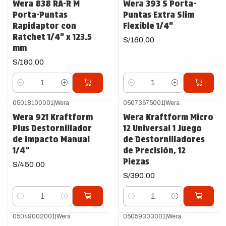
Wera 838 RA-R M
Wera 393 S Porta-
Porta-Puntas
Puntas Extra Slim
Rapidaptor con
Flexible 1/4"
Ratchet 1/4" x 123.5
S/160.00
mm
S/180.00
Cantidad
Cantidad
05018100001
|
Wera
05073675001
|
Wera
Wera 921 Kraftform
Wera Kraftform Micro
Plus Destornillador
12 Universal 1 Juego
de Impacto Manual
de Destornilladores
1/4"
de Precisión, 12
Piezas
S/450.00
S/390.00
Cantidad
Cantidad
05049002001
|
Wera
05059303001
|
Wera