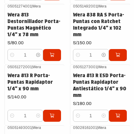
05051274001
|
Wera
05051492001
|
Wera
Wera 813
Wera 838 RA S Porta-
Destornillador Porta-
Puntas con Ratchet
Puntas Magnético
Integrado 1/4" x 102
1/4" x 78 mm
mm
S/80.00
S/150.00
Cantidad
Cantidad
05051272001
|
Wera
05051273001
|
Wera
Wera 813 R Porta-
Wera 813 R ESD Porta-
Puntas Rapidaptor
Puntas Rapidaptor
1/4" x 90 mm
Antiestático 1/4" x 90
mm
S/140.00
S/180.00
Cantidad
Cantidad
05051493001
|
Wera
05028161001
|
Wera