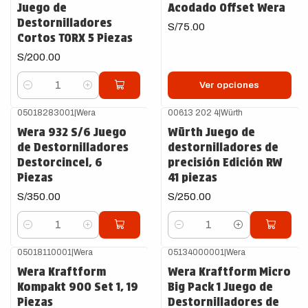
Juego de
Acodado Offset Wera
Destornilladores
S/75.00
Cortos TORX 5 Piezas
S/200.00
Ver opciones
Cantidad
05018283001
|
Wera
00613 202 4
|
Würth
Wera 932 S/6 Juego
Würth Juego de
de Destornilladores
destornilladores de
Destorcincel, 6
precisión Edición RW
Piezas
41 piezas
S/350.00
S/250.00
Cantidad
Cantidad
05018110001
|
Wera
05134000001
|
Wera
Agotado
Agotado
Wera Kraftform
Wera Kraftform Micro
Kompakt 900 Set 1, 19
Big Pack 1 Juego de
Piezas
Destornilladores de