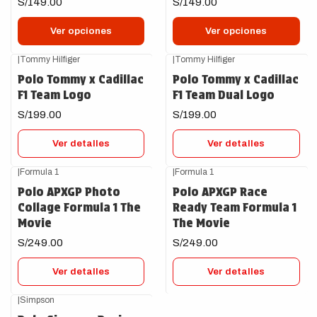
S/149.00
S/149.00
Ver opciones
Ver opciones
|
Tommy Hilfiger
|
Tommy Hilfiger
Agotado
Agotado
Polo Tommy x Cadillac
Polo Tommy x Cadillac
F1 Team Logo
F1 Team Dual Logo
S/199.00
S/199.00
Ver detalles
Ver detalles
|
Formula 1
|
Formula 1
Agotado
Agotado
Polo APXGP Photo
Polo APXGP Race
Collage Formula 1 The
Ready Team Formula 1
Movie
The Movie
S/249.00
S/249.00
Ver detalles
Ver detalles
|
Simpson
Agotado