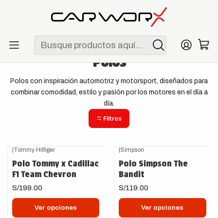
ENVÍO GRATIS POR COMPRAS MAYORES A S/ 250
Inicio
Lifestyle
Polos
Polos
Polos con inspiración automotriz y motorsport, diseñados para
combinar comodidad, estilo y pasión por los motores en el día a
día.
Filtros
|
Tommy Hilfiger
|
Simpson
Polo Tommy x Cadillac
Polo Simpson The
F1 Team Chevron
Bandit
S/199.00
S/119.00
Ver opciones
Ver opciones