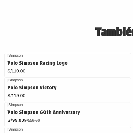
También
|
Simpson
Agotado
Polo Simpson Racing Logo
S/119.00
|
Simpson
Polo Simpson Victory
S/119.00
|
Simpson
-17%
OFF
Polo Simpson 60th Anniversary
S/99.00
S/119.00
|
Simpson