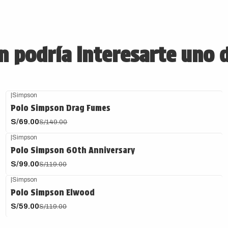
 podría interesarte uno 
|
Simpson
-54%
OFF
Polo Simpson Drag Fumes
S/69.00
S/149.00
|
Simpson
-17%
OFF
Polo Simpson 60th Anniversary
S/99.00
S/119.00
|
Simpson
-50%
OFF
Polo Simpson Elwood
S/59.00
S/119.00