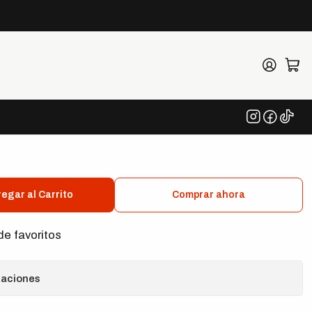
on Racing Vintage
egar al Carrito
Comprar ahora
de favoritos
caciones