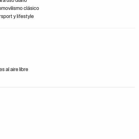
a uso diario
tomovilismo clásico
port y lifestyle
s al aire libre