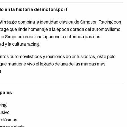
do en la historia del motorsport
 Vintage
combina la identidad clásica de Simpson Racing con
intage que rinde homenaje a la época dorada del automovilismo.
tipo Simpson crean una apariencia auténtica para los
d y la cultura racing.
ventos automovilísticos y reuniones de entusiastas, este polo
que mantiene vivo el legado de una de las marcas más
t.
ipales
cing
usivo
 clásicas