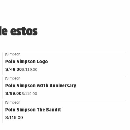
de estos
|
Simpson
-59%
OFF
Polo Simpson Logo
S/49.00
S/119.00
|
Simpson
-17%
OFF
Polo Simpson 60th Anniversary
S/99.00
S/119.00
|
Simpson
Polo Simpson The Bandit
S/119.00