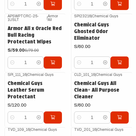
Cantidad
Cantidad
APSWPTCRC-25-
Armor
SPI23216
|
Chemical Guys
|
1USLT
All
-25%
OFF
Chemical Guys
Armor All x Oracle Red
Ghosted Odor
Bull Racing
Eliminator
Protectant Wipes
S/60.00
S/59.00
S/79.00
Cantidad
Cantidad
SPI_111_16
|
Chemical Guys
CLD_101_16
|
Chemical Guys
Chemical Guys
Chemical Guys All
Leather Serum
Clean+ All Purpose
Protectant
Cleaner
S/120.00
S/60.00
Cantidad
Cantidad
TVD_109_16
|
Chemical Guys
TVD_201_16
|
Chemical Guys