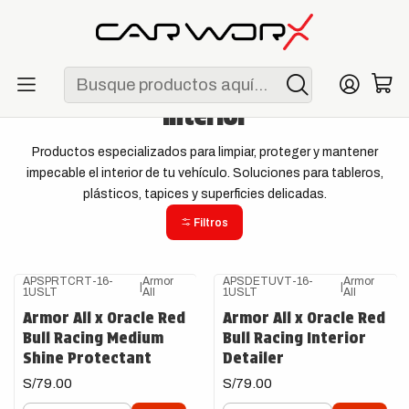
ENVÍO GRATIS POR COMPRAS MAYORES A S/ 250
Inicio
Detailing
Interior
Interior
Productos especializados para limpiar, proteger y mantener
impecable el interior de tu vehículo. Soluciones para tableros,
plásticos, tapices y superficies delicadas.
Filtros
APSPRTCRT-16-
Armor
APSDETUVT-16-
Armor
|
|
1USLT
All
1USLT
All
Armor All x Oracle Red
Armor All x Oracle Red
Bull Racing Medium
Bull Racing Interior
Shine Protectant
Detailer
S/79.00
S/79.00