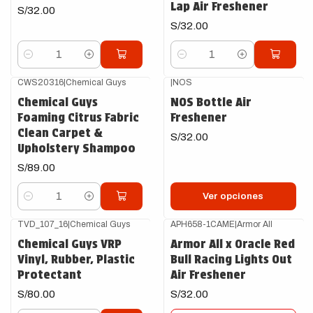
Lap Air Freshener
S/32.00
S/32.00
Cantidad
Cantidad
CWS20316
|
Chemical Guys
|
NOS
Chemical Guys
NOS Bottle Air
Foaming Citrus Fabric
Freshener
Clean Carpet &
S/32.00
Upholstery Shampoo
S/89.00
Ver opciones
Cantidad
TVD_107_16
|
Chemical Guys
APH658-1CAME
|
Armor All
Agotado
Chemical Guys VRP
Armor All x Oracle Red
Vinyl, Rubber, Plastic
Bull Racing Lights Out
Protectant
Air Freshener
S/80.00
S/32.00