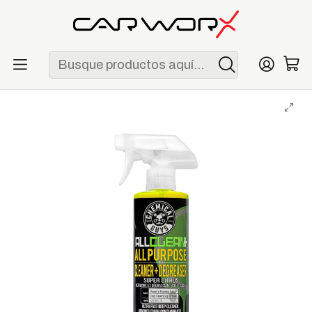
ENVÍO GRATIS POR COMPRAS MAYORES A S/ 250
Inicio
Detailing
Interior
Chemical Guys All Clean+ All Purpose Cleaner