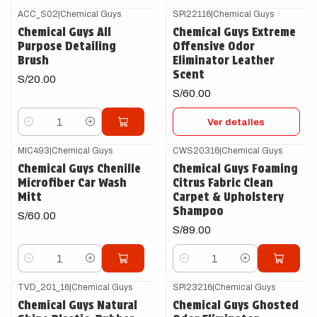
ACC_S02
|
Chemical Guys
SPI22116
|
Chemical Guys
Agotado
Chemical Guys All
Chemical Guys Extreme
Purpose Detailing
Offensive Odor
Brush
Eliminator Leather
Scent
S/20.00
S/60.00
Ver detalles
Cantidad
MIC493
|
Chemical Guys
CWS20316
|
Chemical Guys
Chemical Guys Chenille
Chemical Guys Foaming
Microfiber Car Wash
Citrus Fabric Clean
Mitt
Carpet & Upholstery
Shampoo
S/60.00
S/89.00
Cantidad
Cantidad
TVD_201_16
|
Chemical Guys
SPI23216
|
Chemical Guys
Chemical Guys Natural
Chemical Guys Ghosted