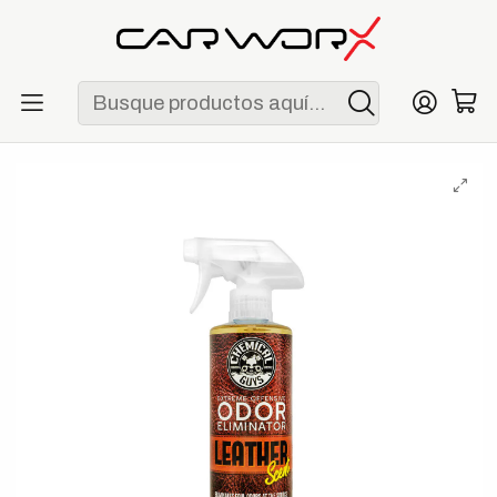
ENVÍO GRATIS POR COMPRAS MAYORES A S/ 250
Inicio
Detailing
Interior
Chemical Guys Extreme Offensive Odor Eliminator Leather
Scent