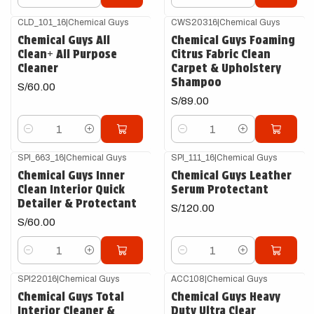
Cantidad
Cantidad
CLD_101_16
|
Chemical Guys
CWS20316
|
Chemical Guys
Chemical Guys All
Chemical Guys Foaming
Clean+ All Purpose
Citrus Fabric Clean
Cleaner
Carpet & Upholstery
Shampoo
S/60.00
S/89.00
Cantidad
Cantidad
SPI_663_16
|
Chemical Guys
SPI_111_16
|
Chemical Guys
Chemical Guys Inner
Chemical Guys Leather
Clean Interior Quick
Serum Protectant
Detailer & Protectant
S/120.00
S/60.00
Cantidad
Cantidad
SPI22016
|
Chemical Guys
ACC108
|
Chemical Guys
Agotado
Chemical Guys Total
Chemical Guys Heavy
Interior Cleaner &
Duty Ultra Clear