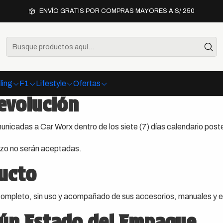
Inicio
Política de Devoluciones
ENVÍO GRATIS POR COMPRAS MAYORES A S/ 250
Política de Devoluciones
ling
F1
Lifestyle
Ofertas
Devolución
nicadas a Car Worx dentro de los siete (7) días calendario poste
azo no serán aceptadas.
ducto
ompleto, sin uso y acompañado de sus accesorios, manuales y e
ún Estado del Empaque