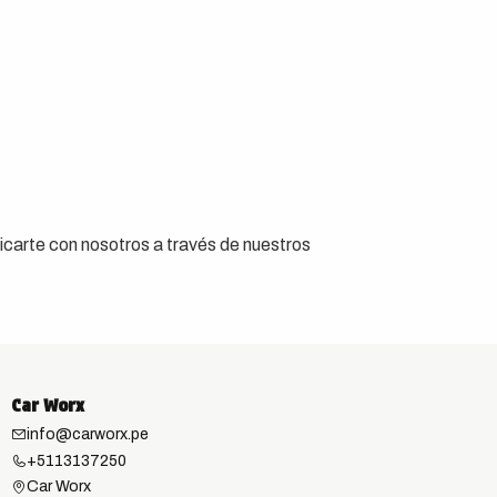
icarte con nosotros a través de nuestros
Car Worx
info@carworx.pe
+5113137250
Car Worx