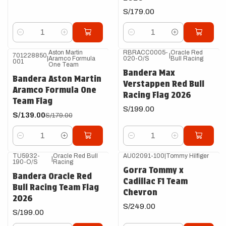
S/179.00
Cantidad
Cantidad
Aston Martin
RBRACC0005-
Oracle Red
701228850
|
|
Aramco Formula
020-O/S
Bull Racing
-22%
OFF
001
One Team
Bandera Max
Bandera Aston Martin
Verstappen Red Bull
Aramco Formula One
Racing Flag 2026
Team Flag
S/199.00
S/139.00
S/179.00
Cantidad
Cantidad
TU5932-
Oracle Red Bull
AU02091-100
|
Tommy Hilfiger
|
190-O/S
Racing
Gorra Tommy x
Bandera Oracle Red
Cadillac F1 Team
Bull Racing Team Flag
Chevron
2026
S/249.00
S/199.00