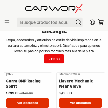
ENVÍO GRATIS POR COMPRAS MAYORES A S/ 250
Inicio
Lifestyle
Lifestyle
Ropa, accesorios y artículos de estilo de vida inspirados en la
cultura automotriz y el motorsport. Diseñados para quienes
llevan su pasión por los motores más allá de la pista.
Filtros
|
OMP
|
Mechanix Wear
-34%
OFF
Gorra OMP Racing
Llavero Mechanix
Spirit
Wear Glove
S/99.00
S/60.00
S/149.00
Ver opciones
Ver opciones