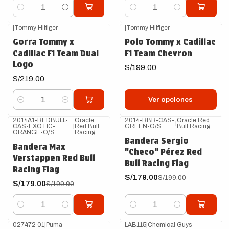
Cantidad
Cantidad
|
Tommy Hilfiger
|
Tommy Hilfiger
Gorra Tommy x
Polo Tommy x Cadillac
Cadillac F1 Team Dual
F1 Team Chevron
Logo
S/199.00
S/219.00
Ver opciones
Cantidad
2014A1-REDBULL-
Oracle
2014-RBR-CAS-
Oracle Red
|
CAS-EXOTIC-
|
Red Bull
GREEN-O/S
Bull Racing
-10%
OFF
-10%
OFF
ORANGE-O/S
Racing
Bandera Sergio
Bandera Max
"Checo" Pérez Red
Verstappen Red Bull
Bull Racing Flag
Racing Flag
S/179.00
S/199.00
S/179.00
S/199.00
Cantidad
Cantidad
027472 01
|
Puma
LAB115
|
Chemical Guys