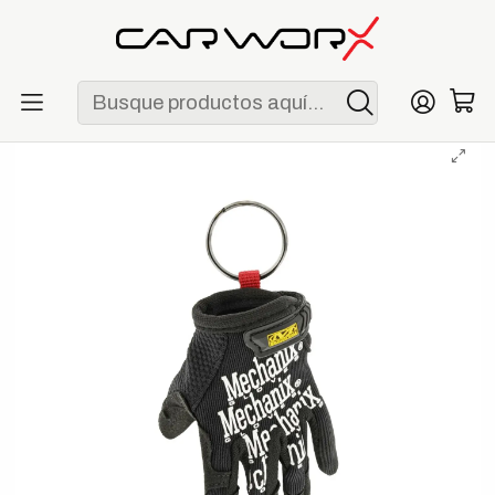
ENVÍO GRATIS POR COMPRAS MAYORES A S/ 250
Inicio
Lifestyle
Merchandising
Llavero Mechanix Wear Glove