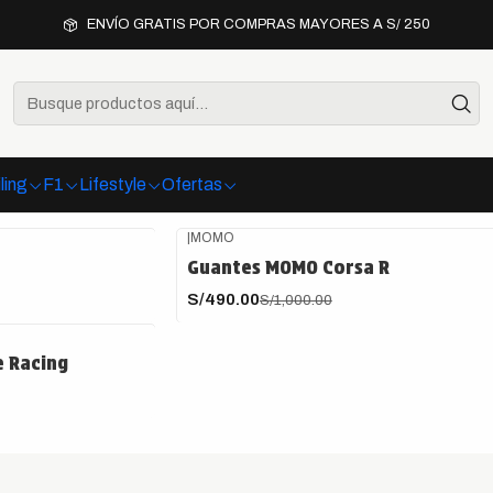
Inicio
Racing
Guantes de manejo
ENVÍO GRATIS POR COMPRAS MAYORES A S/ 250
Guantes de manejo
garre, la sensibilidad y el control al volante. Ideales para pil
ling
F1
Lifestyle
Ofertas
|
MOMO
-51%
OFF
Guantes MOMO Corsa R
S/490.00
S/1,000.00
e Racing