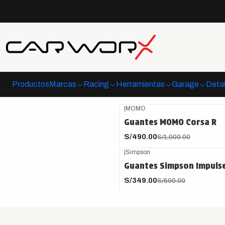
Guantes de competición desarrollados para maximizar el a
Productos
Marcas
Racing
Herramientas
Garage
Detai
|
MOMO
-51%
OFF
Guantes MOMO Corsa R
S/490.00
S/1,000.00
|
Simpson
-41%
OFF
Guantes Simpson Impuls
S/349.00
S/590.00