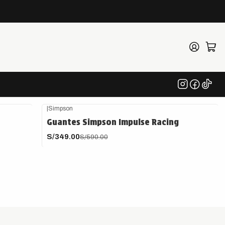
otos que buscan rendimiento y seguridad en cada maniobra.
|
Simpson
-41%
OFF
Guantes Simpson Impulse Racing
S/349.00
S/590.00