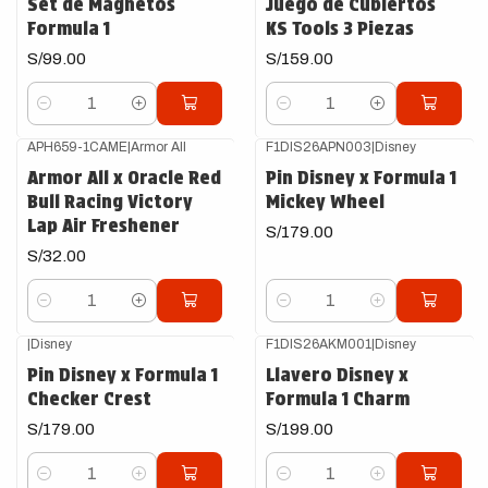
Set de Magnetos
Juego de Cubiertos
Formula 1
KS Tools 3 Piezas
S/99.00
S/159.00
Cantidad
Cantidad
APH659-1CAME
|
Armor All
F1DIS26APN003
|
Disney
Armor All x Oracle Red
Pin Disney x Formula 1
Bull Racing Victory
Mickey Wheel
Lap Air Freshener
S/179.00
S/32.00
Cantidad
Cantidad
|
Disney
F1DIS26AKM001
|
Disney
Pin Disney x Formula 1
Llavero Disney x
Checker Crest
Formula 1 Charm
S/179.00
S/199.00
Cantidad
Cantidad