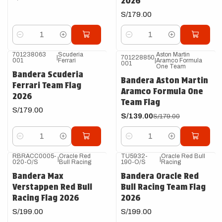
2026
S/179.00
Cantidad
Cantidad
701238063
Scuderia
Aston Martin
|
701228850
001
Ferrari
|
Aramco Formula
-22%
OFF
001
One Team
Bandera Scuderia
Bandera Aston Martin
Ferrari Team Flag
Aramco Formula One
2026
Team Flag
S/179.00
S/139.00
S/179.00
Cantidad
Cantidad
RBRACC0005-
Oracle Red
TU5932-
Oracle Red Bull
|
|
020-O/S
Bull Racing
190-O/S
Racing
Bandera Max
Bandera Oracle Red
Verstappen Red Bull
Bull Racing Team Flag
Racing Flag 2026
2026
S/199.00
S/199.00