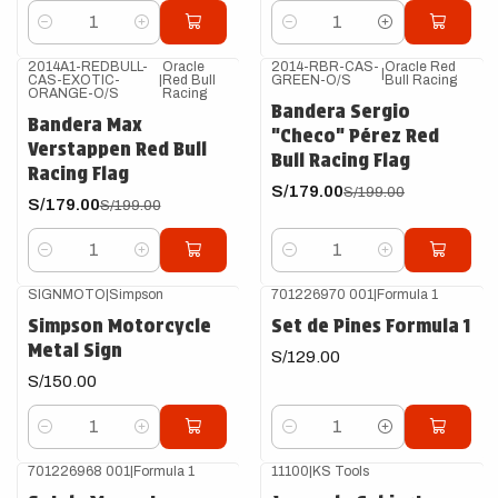
Cantidad
Cantidad
2014A1-REDBULL-
Oracle
2014-RBR-CAS-
Oracle Red
|
CAS-EXOTIC-
|
Red Bull
GREEN-O/S
Bull Racing
-10%
OFF
-10%
OFF
ORANGE-O/S
Racing
Bandera Sergio
Bandera Max
"Checo" Pérez Red
Verstappen Red Bull
Bull Racing Flag
Racing Flag
S/179.00
S/199.00
S/179.00
S/199.00
Cantidad
Cantidad
SIGNMOTO
|
Simpson
701226970 001
|
Formula 1
Simpson Motorcycle
Set de Pines Formula 1
Metal Sign
S/129.00
S/150.00
Cantidad
Cantidad
701226968 001
|
Formula 1
11100
|
KS Tools