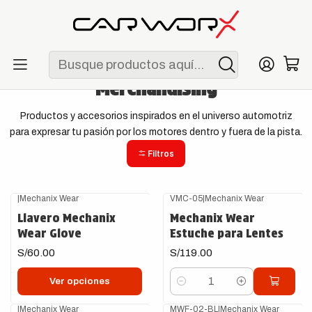
ENVÍO GRATIS POR COMPRAS MAYORES A S/ 250
Inicio
Lifestyle
Merchandising
Merchandising
Productos y accesorios inspirados en el universo automotriz
para expresar tu pasión por los motores dentro y fuera de la pista.
Filtros
|
Mechanix Wear
VMC-05
|
Mechanix Wear
Llavero Mechanix
Mechanix Wear
Wear Glove
Estuche para Lentes
S/60.00
S/119.00
Ver opciones
Cantidad
|
Mechanix Wear
MWF-02-BL
|
Mechanix Wear