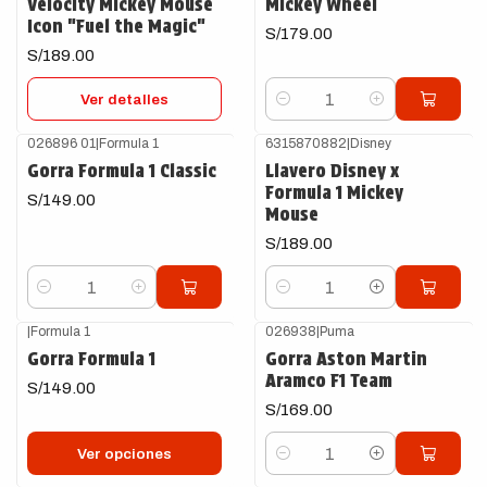
Velocity Mickey Mouse
Mickey Wheel
Icon "Fuel the Magic"
S/179.00
S/189.00
Ver detalles
Cantidad
026896 01
|
Formula 1
6315870882
|
Disney
Gorra Formula 1 Classic
Llavero Disney x
Formula 1 Mickey
S/149.00
Mouse
S/189.00
Cantidad
Cantidad
|
Formula 1
026938
|
Puma
Gorra Formula 1
Gorra Aston Martin
Aramco F1 Team
S/149.00
S/169.00
Ver opciones
Cantidad