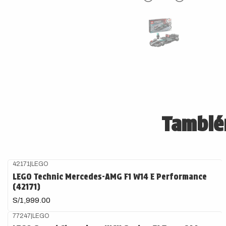
También
42171
|
LEGO
Agotado
LEGO Technic Mercedes-AMG F1 W14 E Performance
(42171)
S/1,999.00
77247
|
LEGO