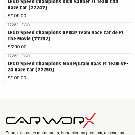
LEGO Speed Champions KICK Sauber F1 Team C44
Race Car (77247)
S/199.00
77252
|
LEGO
LEGO Speed Champions APXGP Team Race Car de F1
The Movie (77252)
S/299.00
77250
|
LEGO
LEGO Speed Champions MoneyGram Haas F1 Team VF-
24 Race Car (77250)
S/199.00
Especialistas en motorsports, herramientas premium, accesorios