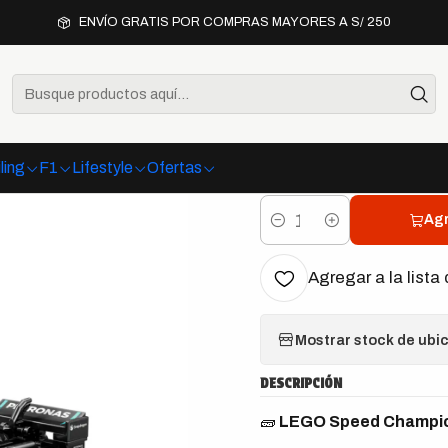
erías
Mercedes
LEGO Speed Champions Mercedes-AMG F1 W15 R
ENVÍO GRATIS POR COMPRAS MAYORES A S/ 250
|
LEGO Spee
AMG F1 W15
ling
F1
Lifestyle
Ofertas
Agr
Cantidad
Agregar a la lista 
Mostrar stock de ubi
DESCRIPCIÓN
🧱
LEGO Speed Champio