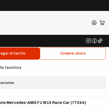
ace Car (77244)
d Champions Mercedes-
 Race Car (77244)
egar al Carrito
Comprar ahora
de favoritos
caciones
ns Mercedes-AMG F1 W15 Race Car (77244)