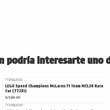
 podría interesarte uno 
77251
|
LEGO
LEGO Speed Champions McLaren F1 Team MCL38 Race
Car (77251)
S/199.00
77245
|
LEGO