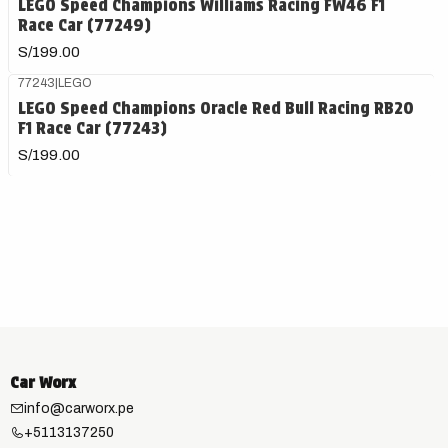
LEGO Speed Champions Williams Racing FW46 F1
Race Car (77249)
S/199.00
77243
|
LEGO
LEGO Speed Champions Oracle Red Bull Racing RB20
F1 Race Car (77243)
S/199.00
Car Worx
info@carworx.pe
+5113137250