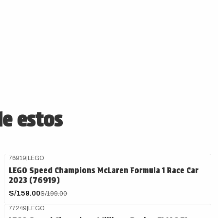
de estos
76919
|
LEGO
-20%
OFF
LEGO Speed Champions McLaren Formula 1 Race Car
2023 (76919)
S/159.00
S/199.00
77249
|
LEGO