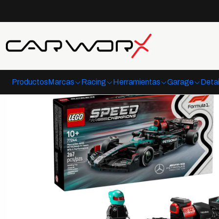
Inicio
F1
Escud
Productos
Marcas
Racing
Herramientas
Garage
Detai