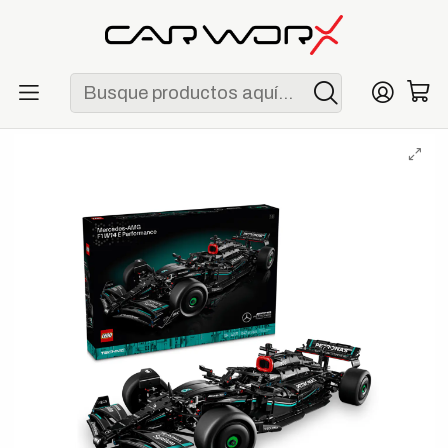
ENVÍO GRATIS POR COMPRAS MAYORES A S/ 250
Inicio
F1
Escuderías
Mercedes
LEGO Technic Mercedes-AMG F1 W14 E Performance (42171)