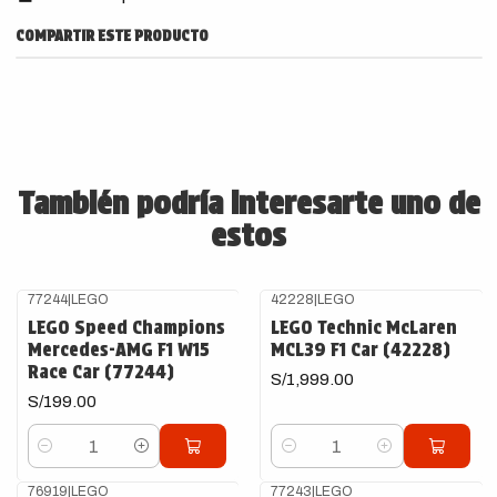
COMPARTIR ESTE PRODUCTO
También podría interesarte uno de
estos
77244
|
LEGO
42228
|
LEGO
LEGO Speed Champions
LEGO Technic McLaren
Mercedes-AMG F1 W15
MCL39 F1 Car (42228)
Race Car (77244)
S/1,999.00
S/199.00
Cantidad
Cantidad
76919
|
LEGO
77243
|
LEGO