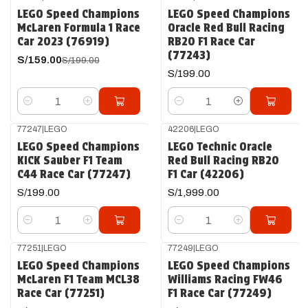
-20%
OFF
LEGO Speed Champions
LEGO Speed Champions
McLaren Formula 1 Race
Oracle Red Bull Racing
Car 2023 (76919)
RB20 F1 Race Car
(77243)
S/159.00
S/199.00
S/199.00
Cantidad
Cantidad
77247
|
LEGO
42206
|
LEGO
LEGO Speed Champions
LEGO Technic Oracle
KICK Sauber F1 Team
Red Bull Racing RB20
C44 Race Car (77247)
F1 Car (42206)
S/199.00
S/1,999.00
Cantidad
Cantidad
77251
|
LEGO
77249
|
LEGO
LEGO Speed Champions
LEGO Speed Champions
McLaren F1 Team MCL38
Williams Racing FW46
Race Car (77251)
F1 Race Car (77249)