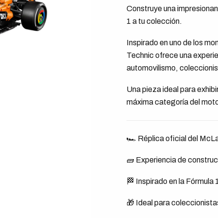
Construye una impresionant
1 a tu colección.
Inspirado en uno de los mo
Technic ofrece una experie
automovilismo, coleccioni
Una pieza ideal para exhibir
máxima categoría del moto
🏎️ Réplica oficial del M
🧱 Experiencia de constr
🏁 Inspirado en la Fórmula
🎁 Ideal para coleccionista