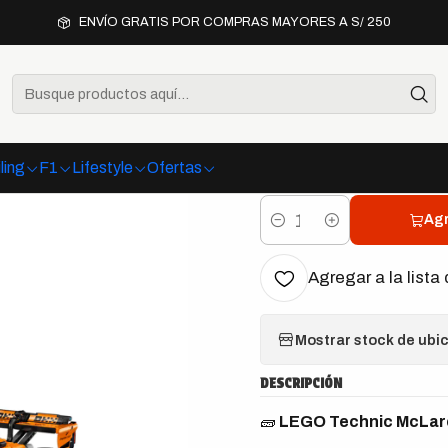
F1
Escuderías
McLaren
LEGO Technic McLaren MCL39 F1 Car (
ENVÍO GRATIS POR COMPRAS MAYORES A S/ 250
|
LEGO Techn
(42228)
ling
F1
Lifestyle
Ofertas
Agr
Cantidad
Agregar a la lista 
Mostrar stock de ubi
DESCRIPCIÓN
🧱
LEGO Technic McLar