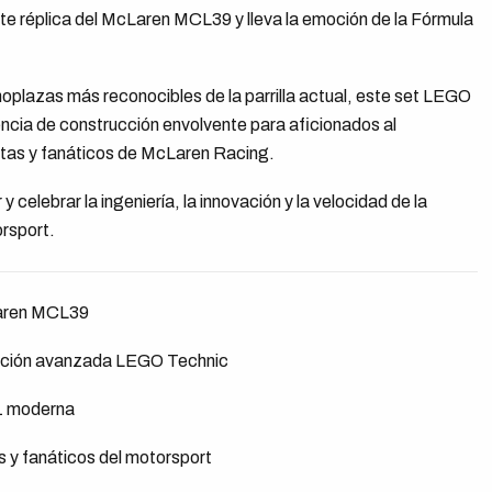
e réplica del McLaren MCL39 y lleva la emoción de la Fórmula
noplazas más reconocibles de la parrilla actual, este set LEGO
ncia de construcción envolvente para aficionados al
stas y fanáticos de McLaren Racing.
 y celebrar la ingeniería, la innovación y la velocidad de la
rsport.
cLaren MCL39
ucción avanzada LEGO Technic
 1 moderna
s y fanáticos del motorsport