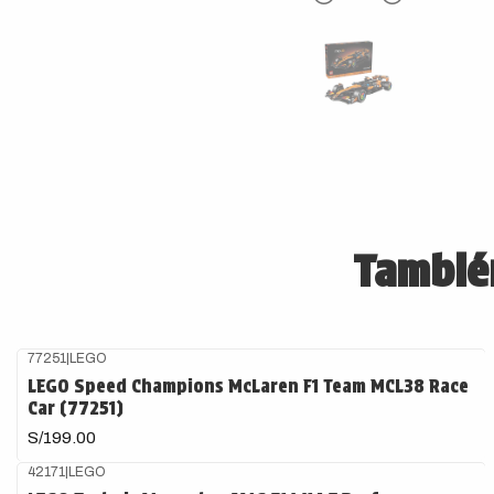
También
77251
|
LEGO
LEGO Speed Champions McLaren F1 Team MCL38 Race
Car (77251)
S/199.00
42171
|
LEGO
Agotado