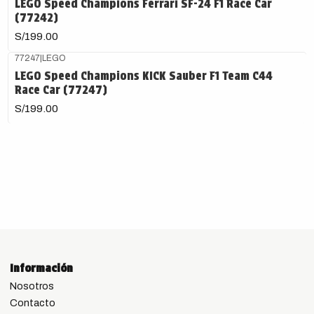
LEGO Speed Champions Ferrari SF-24 F1 Race Car
(77242)
S/199.00
77247
|
LEGO
LEGO Speed Champions KICK Sauber F1 Team C44
Race Car (77247)
S/199.00
Información
Nosotros
Contacto