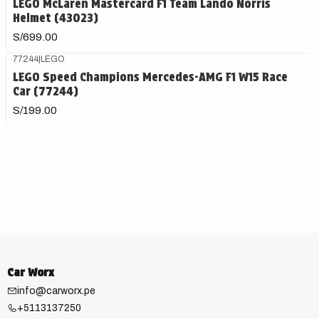
LEGO McLaren Mastercard F1 Team Lando Norris
Helmet (43023)
S/699.00
77244
|
LEGO
LEGO Speed Champions Mercedes-AMG F1 W15 Race
Car (77244)
S/199.00
Car Worx
info@carworx.pe
+5113137250