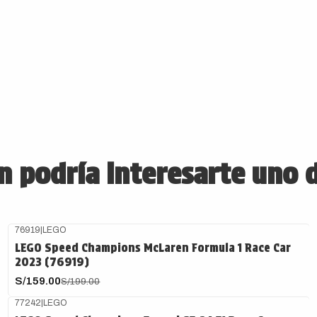
 podría interesarte uno 
76919
|
LEGO
-20%
OFF
LEGO Speed Champions McLaren Formula 1 Race Car
2023 (76919)
S/159.00
S/199.00
77242
|
LEGO