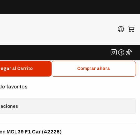
42228)
ic McLaren MCL39 F1 Car
egar al Carrito
Comprar ahora
de favoritos
caciones
en MCL39 F1 Car (42228)