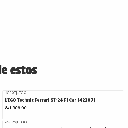
de estos
42207
|
LEGO
Agotado
LEGO Technic Ferrari SF-24 F1 Car (42207)
S/1,999.00
43023
|
LEGO