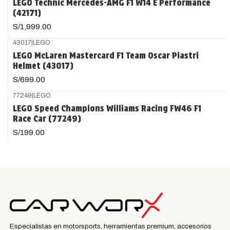
LEGO Technic Mercedes-AMG F1 W14 E Performance
(42171)
S/1,999.00
43017
|
LEGO
Agotado
LEGO McLaren Mastercard F1 Team Oscar Piastri
Helmet (43017)
S/699.00
77249
|
LEGO
LEGO Speed Champions Williams Racing FW46 F1
Race Car (77249)
S/199.00
Especialistas en motorsports, herramientas premium, accesorios