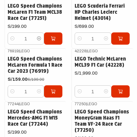
LEGO Speed Champions
LEGO Scuderia Ferrari
McLaren F1 Team MCL38
HP Charles Leclerc
Race Car (77251)
Helmet (43014)
S/199.00
S/699.00
Cantidad
Cantidad
76919
|
LEGO
42228
|
LEGO
-20%
OFF
LEGO Speed Champions
LEGO Technic McLaren
McLaren Formula 1 Race
MCL39 F1 Car (42228)
Car 2023 (76919)
S/1,999.00
S/159.00
S/199.00
Cantidad
Cantidad
77244
|
LEGO
77250
|
LEGO
LEGO Speed Champions
LEGO Speed Champions
Mercedes-AMG F1 W15
MoneyGram Haas F1
Race Car (77244)
Team VF-24 Race Car
(77250)
S/199.00