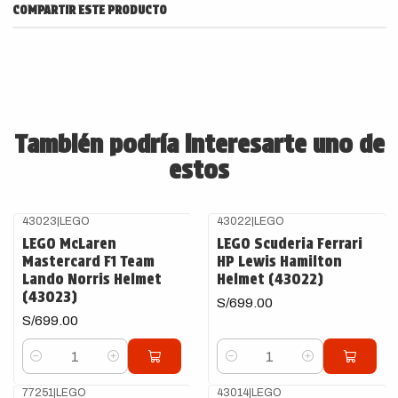
COMPARTIR ESTE PRODUCTO
También podría interesarte uno de
estos
43023
|
LEGO
43022
|
LEGO
LEGO McLaren
LEGO Scuderia Ferrari
Mastercard F1 Team
HP Lewis Hamilton
Lando Norris Helmet
Helmet (43022)
(43023)
S/699.00
S/699.00
Cantidad
Cantidad
77251
|
LEGO
43014
|
LEGO