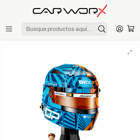
ENVÍO GRATIS POR COMPRAS MAYORES A S/ 250
Inicio
F1
Escuderías
McLaren
LEGO McLaren Mastercard F1 Team Oscar Piastri Helmet
(43017)