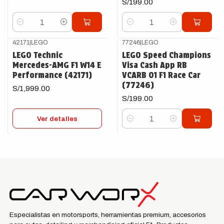
S/199.00
Cantidad
Cantidad
42171
|
LEGO
77246
|
LEGO
Agotado
LEGO Technic
LEGO Speed Champions
Mercedes-AMG F1 W14 E
Visa Cash App RB
Performance (42171)
VCARB 01 F1 Race Car
(77246)
S/1,999.00
S/199.00
Ver detalles
Cantidad
Especialistas en motorsports, herramientas premium, accesorios