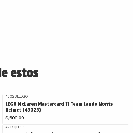
de estos
43023
|
LEGO
LEGO McLaren Mastercard F1 Team Lando Norris
Helmet (43023)
S/699.00
42171
|
LEGO
Agotado