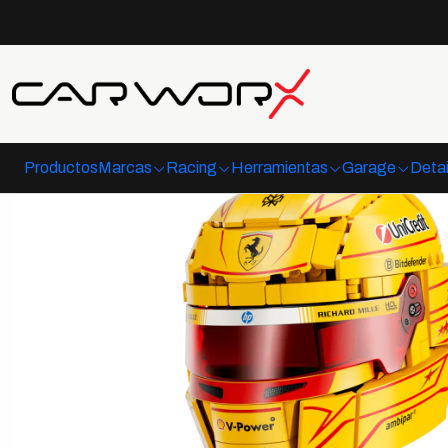
Inicio
F1
Productos
Marcas
Racing
Herramientas
Garage
Detai