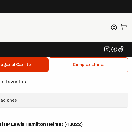
met (43022)
ria Ferrari HP Lewis
Helmet (43022)
egar al Carrito
Comprar ahora
de favoritos
caciones
i HP Lewis Hamilton Helmet (43022)