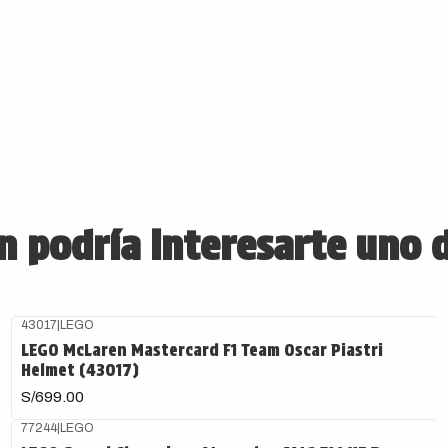
 podría interesarte uno 
43017
|
LEGO
Agotado
LEGO McLaren Mastercard F1 Team Oscar Piastri
Helmet (43017)
S/699.00
77244
|
LEGO