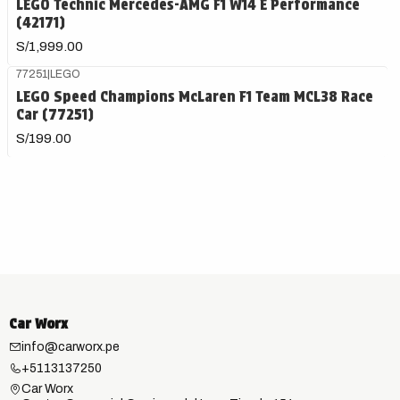
LEGO Technic Mercedes-AMG F1 W14 E Performance
(42171)
S/1,999.00
77251
|
LEGO
LEGO Speed Champions McLaren F1 Team MCL38 Race
Car (77251)
S/199.00
Car Worx
info@carworx.pe
+5113137250
Car Worx