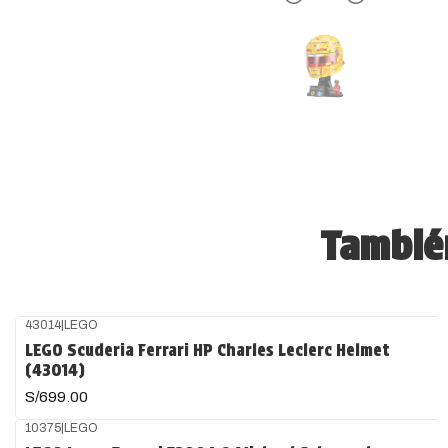
También
43014
|
LEGO
LEGO Scuderia Ferrari HP Charles Leclerc Helmet
(43014)
S/699.00
10375
|
LEGO