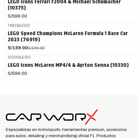
LEGO Icons Ferrari F2004 & Michael Schumacher
(10375)
S/599.00
76919
|
LEGO
-20%
OFF
LEGO Speed Champions McLaren Formula 1 Race Car
2023 (76919)
S/159.00
S/199.00
10330
|
LEGO
LEGO Icons McLaren MP4/4 & Ayrton Senna (10330)
S/599.00
Especialistas en motorsports, herramientas premium, accesorios
para autos, detailing y merchandising oficial F1. Productos