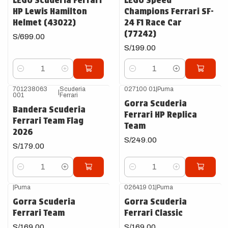
HP Lewis Hamilton
Champions Ferrari SF-
Helmet (43022)
24 F1 Race Car
(77242)
S/699.00
S/199.00
Cantidad
Cantidad
701238063
Scuderia
027100 01
|
Puma
|
001
Ferrari
Gorra Scuderia
Bandera Scuderia
Ferrari HP Replica
Ferrari Team Flag
Team
2026
S/249.00
S/179.00
Cantidad
Cantidad
|
Puma
026419 01
|
Puma
Gorra Scuderia
Gorra Scuderia
Ferrari Team
Ferrari Classic
S/169.00
S/169.00