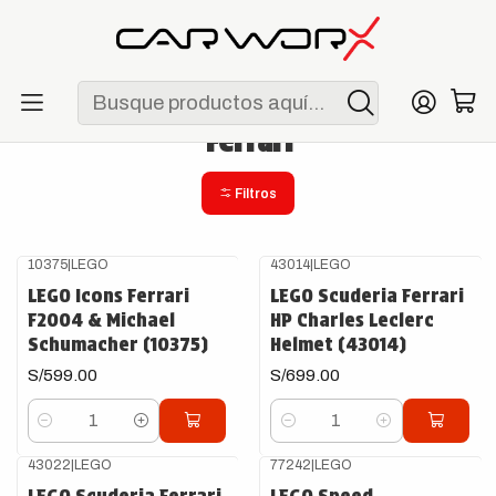
ENVÍO GRATIS POR COMPRAS MAYORES A S/ 250
Inicio
F1
Escuderías
Ferrari
Ferrari
Filtros
10375
|
LEGO
43014
|
LEGO
LEGO Icons Ferrari
LEGO Scuderia Ferrari
F2004 & Michael
HP Charles Leclerc
Schumacher (10375)
Helmet (43014)
S/599.00
S/699.00
Cantidad
Cantidad
43022
|
LEGO
77242
|
LEGO
LEGO Scuderia Ferrari
LEGO Speed