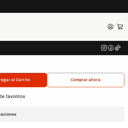
eria Ferrari Trucker
egar al Carrito
Comprar ahora
de favoritos
caciones