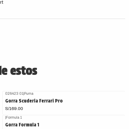
rt
de estos
026423 01
|
Puma
Gorra Scuderia Ferrari Pro
S/169.00
|
Formula 1
Gorra Formula 1