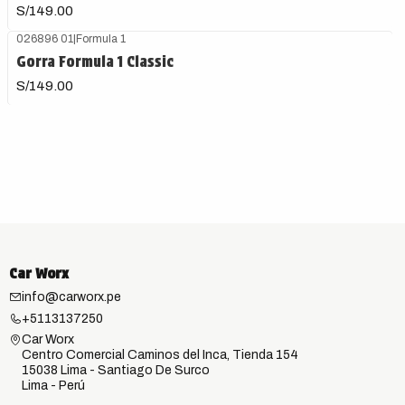
S/149.00
026896 01
|
Formula 1
Gorra Formula 1 Classic
S/149.00
Car Worx
info@carworx.pe
+5113137250
Car Worx
Centro Comercial Caminos del Inca, Tienda 154
15038 Lima - Santiago De Surco
Lima - Perú