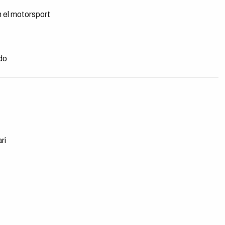
n el motorsport
ado
ri