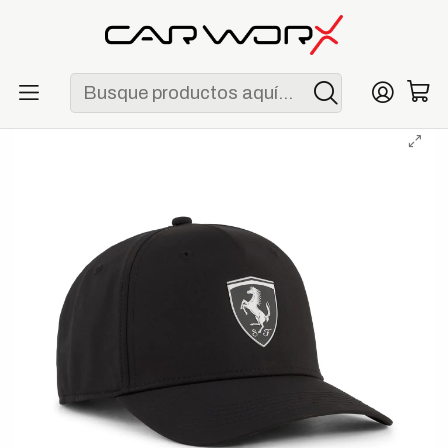
ENVÍO GRATIS POR COMPRAS MAYORES A S/ 250
Inicio
F1
Escuderías
Ferrari
Gorra Scuderia Ferrari Pro