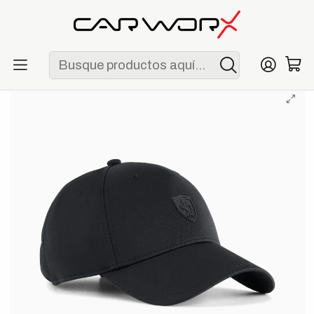
ENVÍO GRATIS POR COMPRAS MAYORES A S/ 250
Inicio
F1
Escuderías
Ferrari
Gorra Scuderia Ferrari Classic