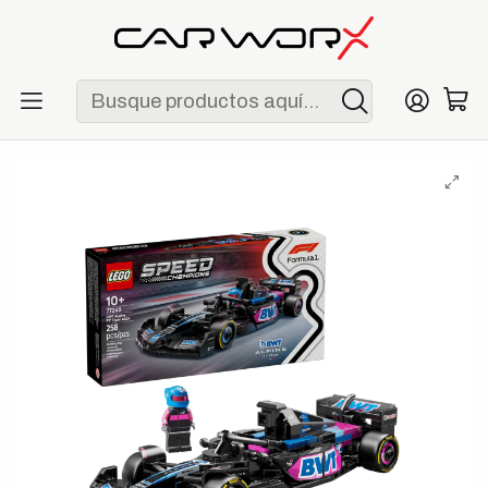
ENVÍO GRATIS POR COMPRAS MAYORES A S/ 250
Inicio
F1
Escuderías
Alpine
LEGO Speed Champions BWT Alpine F1 Team A524 Race Car
(77248)