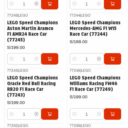
Cantidad
Cantidad
77245
|
LEGO
77244
|
LEGO
LEGO Speed Champions
LEGO Speed Champions
Aston Martin Aramco
Mercedes-AMG F1 W15
F1 AMR24 Race Car
Race Car (77244)
(77245)
S/199.00
S/199.00
Cantidad
Cantidad
77243
|
LEGO
77249
|
LEGO
LEGO Speed Champions
LEGO Speed Champions
Oracle Red Bull Racing
Williams Racing FW46
RB20 F1 Race Car
F1 Race Car (77249)
(77243)
S/199.00
S/199.00
Cantidad
Cantidad
77252
|
LEGO
77259
|
LEGO