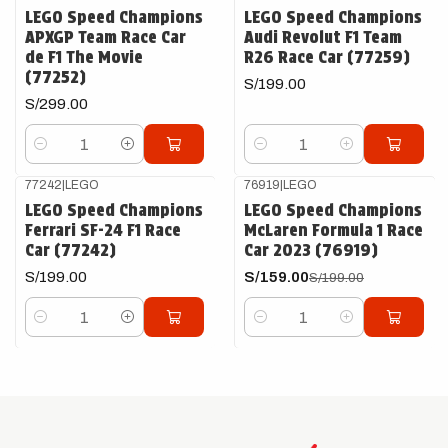
LEGO Speed Champions
LEGO Speed Champions
APXGP Team Race Car
Audi Revolut F1 Team
de F1 The Movie
R26 Race Car (77259)
(77252)
S/199.00
S/299.00
Cantidad
Cantidad
77242
|
LEGO
76919
|
LEGO
-20%
OFF
LEGO Speed Champions
LEGO Speed Champions
Ferrari SF-24 F1 Race
McLaren Formula 1 Race
Car (77242)
Car 2023 (76919)
S/199.00
S/159.00
S/199.00
Cantidad
Cantidad