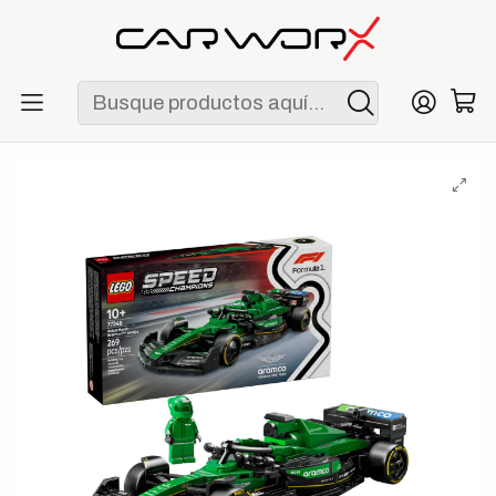
ENVÍO GRATIS POR COMPRAS MAYORES A S/ 250
Inicio
F1
Escuderías
Aston Martin
LEGO Speed Champions Aston Martin Aramco F1 AMR24 Race
Car (77245)