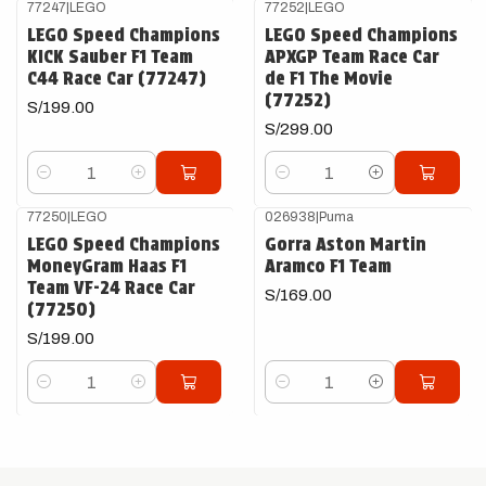
77247
|
LEGO
77252
|
LEGO
LEGO Speed Champions
LEGO Speed Champions
KICK Sauber F1 Team
APXGP Team Race Car
C44 Race Car (77247)
de F1 The Movie
(77252)
S/199.00
S/299.00
Cantidad
Cantidad
77250
|
LEGO
026938
|
Puma
LEGO Speed Champions
Gorra Aston Martin
MoneyGram Haas F1
Aramco F1 Team
Team VF-24 Race Car
S/169.00
(77250)
S/199.00
Cantidad
Cantidad