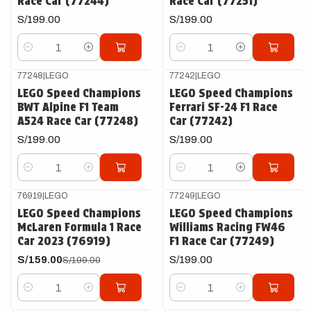
Race Car (77244)
Race Car (77251)
S/199.00
S/199.00
Cantidad
Cantidad
77248
|
LEGO
77242
|
LEGO
LEGO Speed Champions
LEGO Speed Champions
BWT Alpine F1 Team
Ferrari SF-24 F1 Race
A524 Race Car (77248)
Car (77242)
S/199.00
S/199.00
Cantidad
Cantidad
76919
|
LEGO
77249
|
LEGO
-20%
OFF
LEGO Speed Champions
LEGO Speed Champions
McLaren Formula 1 Race
Williams Racing FW46
Car 2023 (76919)
F1 Race Car (77249)
S/159.00
S/199.00
S/199.00
Cantidad
Cantidad