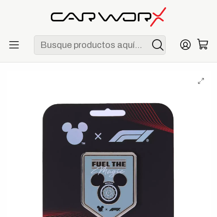
ENVÍO GRATIS POR COMPRAS MAYORES A S/ 250
Inicio
Lifestyle
Merchandising
Pin Disney x Formula 1 Velocity Mickey Mouse Icon "Fuel the
Magic"