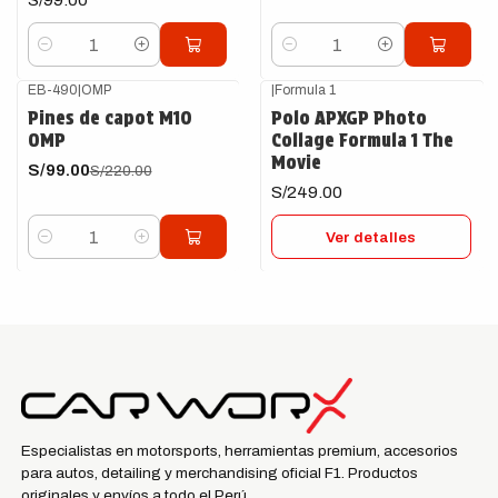
Cantidad
Cantidad
EB-490
|
OMP
|
Formula 1
-55%
OFF
Agotado
Pines de capot M10
Polo APXGP Photo
OMP
Collage Formula 1 The
Movie
S/99.00
S/220.00
S/249.00
Ver detalles
Cantidad
Especialistas en motorsports, herramientas premium, accesorios
para autos, detailing y merchandising oficial F1. Productos
originales y envíos a todo el Perú.