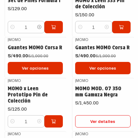
Set de Pines Formula 1
MOMO x Leen 333 Pin
de Colección
S/129.00
S/150.00
Cantidad
Cantidad
|
MOMO
|
MOMO
-51%
OFF
-51%
OFF
Guantes MOMO Corsa R
Guantes MOMO Corsa R
S/490.00
S/490.00
S/1,000.00
S/1,000.00
Ver opciones
Ver opciones
|
MOMO
|
MOMO
Agotado
MOMO x Leen
MOMO MOD. 07 350
Prototipo Pin de
mm Gamuza Negra
Colección
S/1,450.00
S/125.00
Ver detalles
Cantidad
|
MOMO
|
MOMO
Agotado