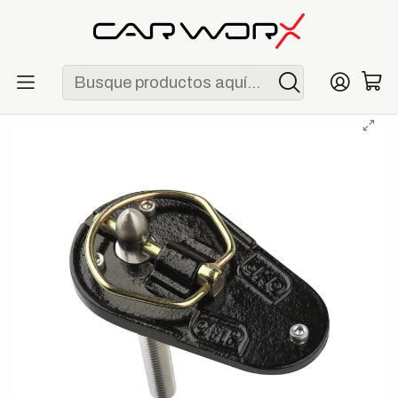
ENVÍO GRATIS POR COMPRAS MAYORES A S/ 250
Inicio
Ofertas
Liquidación
Pines de capot M10 OMP