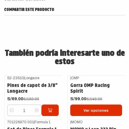
COMPARTIR ESTE PRODUCTO
También podría interesarte uno de
estos
52-23510
|
Longacre
|
OMP
-54%
OFF
-34%
OFF
Pines de capot de 3/8"
Gorra OMP Racing
Longacre
Spirit
S/69.00
S/99.00
S/150.00
S/149.00
Ver opciones
Cantidad
701226970 001
|
Formula 1
|
MOMO