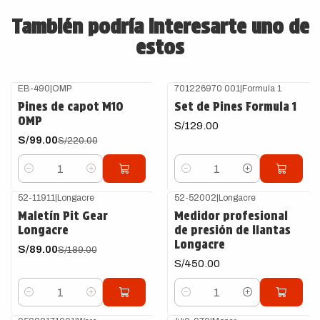
También podría interesarte uno de
estos
EB-490
|
OMP
701226970 001
|
Formula 1
-55%
OFF
Pines de capot M10
Set de Pines Formula 1
OMP
S/129.00
S/99.00
S/220.00
Cantidad
Cantidad
52-11911
|
Longacre
52-52002
|
Longacre
-53%
OFF
Maletín Pit Gear
Medidor profesional
Longacre
de presión de llantas
Longacre
S/89.00
S/189.00
S/450.00
Cantidad
Cantidad