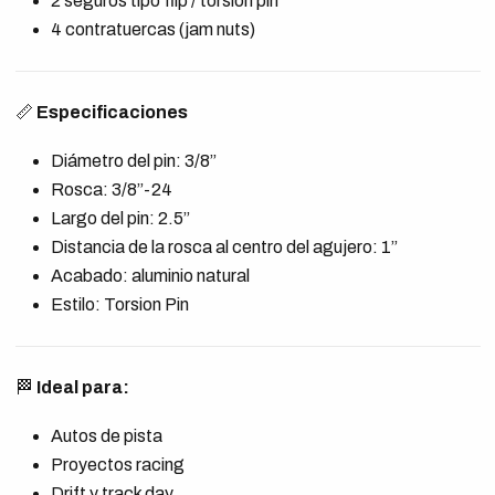
2 seguros tipo flip / torsion pin
4 contratuercas (jam nuts)
📏
Especificaciones
Diámetro del pin: 3/8”
Rosca: 3/8”-24
Largo del pin: 2.5”
Distancia de la rosca al centro del agujero: 1”
Acabado: aluminio natural
Estilo: Torsion Pin
🏁
Ideal para:
Autos de pista
Proyectos racing
Drift y track day