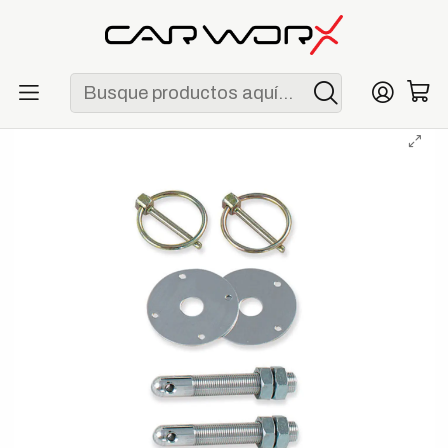
ENVÍO GRATIS POR COMPRAS MAYORES A S/ 250
Inicio
Ofertas
Liquidación
Pines de capot de 3/8" Longacre