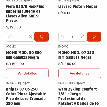
05022171001
|
Wera
440-970
|
Mopar
Wera 950/9 Hex-Plus
Llavero Pistón Mopar
Imperial 1 Juego de
S/49.00
Llaves Allen SAE 9
Piezas
S/125.00
Cantidad
Cantidad
|
MOMO
|
MOMO
Agotado
Agotado
MOMO MOD. 80 350
MOMO MOD. 07 350
mm Gamuza Negra
mm Gamuza Negra
S/1,500.00
S/1,450.00
Ver detalles
Ver detalles
87 05 250
|
Knipex
05005530001
|
Wera
Knipex 87 05 250
Wera Zyklop Comfort
Cobra Pinza Ajustable
3/8” - Juego
Pico de Loro Cromada
Profesional de
250 mm
Ratchet y Dados de 16