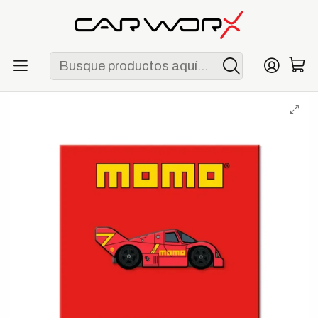
ENVÍO GRATIS POR COMPRAS MAYORES A S/ 250
Inicio
Lifestyle
Merchandising
MOMO x Leen 962 Pin de Colección