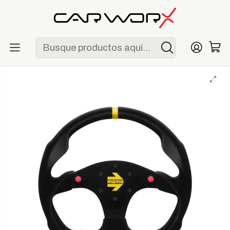
ENVÍO GRATIS POR COMPRAS MAYORES A S/ 250
Inicio
Garage
Timones
MOMO MOD. 30 con Botones 350 mm Gamuza Negra