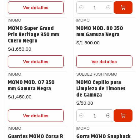
Ver detalles
Cantidad
|
MOMO
|
MOMO
Agotado
Agotado
MOMO Super Grand
MOMO MOD. 80 350
Prix Heritage 350 mm
mm Gamuza Negra
Cuero Negro
S/1,500.00
S/1,650.00
Ver detalles
Ver detalles
|
MOMO
SUEDEBRUSH
|
MOMO
Agotado
MOMO MOD. 07 350
MOMO Cepillo para
mm Gamuza Negra
Limpieza de Timones
de Gamuza
S/1,450.00
S/50.00
Ver detalles
Cantidad
|
MOMO
|
MOMO
-51%
OFF
Agotado
Guantes MOMO Corsa R
Gorra MOMO Snapback