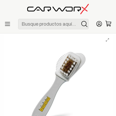
ENVÍO GRATIS POR COMPRAS MAYORES A S/ 250
Inicio
Garage
Timones
MOMO Cepillo para Limpieza de Timones de Gamuza