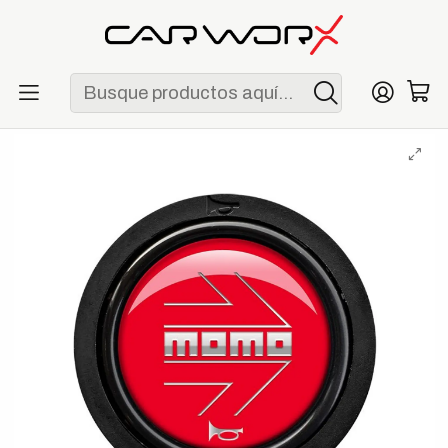
ENVÍO GRATIS POR COMPRAS MAYORES A S/ 250
Inicio
Garage
Timones
MOMO Botón de Claxon Original Lip Plano