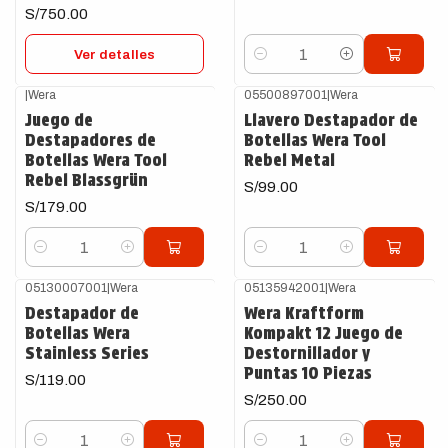
S/750.00
Ver detalles
Cantidad
|
Wera
05500897001
|
Wera
Juego de
Llavero Destapador de
Destapadores de
Botellas Wera Tool
Botellas Wera Tool
Rebel Metal
Rebel Blassgrün
S/99.00
S/179.00
Cantidad
Cantidad
05130007001
|
Wera
05135942001
|
Wera
Destapador de
Wera Kraftform
Botellas Wera
Kompakt 12 Juego de
Stainless Series
Destornillador y
Puntas 10 Piezas
S/119.00
S/250.00