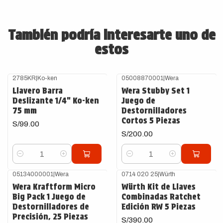
También podría interesarte uno de
estos
2785KR
|
Ko-ken
05008870001
|
Wera
Llavero Barra
Wera Stubby Set 1
Deslizante 1/4" Ko-ken
Juego de
75 mm
Destornilladores
Cortos 5 Piezas
S/99.00
S/200.00
Cantidad
Cantidad
05134000001
|
Wera
0714 020 25
|
Würth
Agotado
Wera Kraftform Micro
Würth Kit de Llaves
Big Pack 1 Juego de
Combinadas Ratchet
Destornilladores de
Edición RW 5 Piezas
Precisión, 25 Piezas
S/390.00