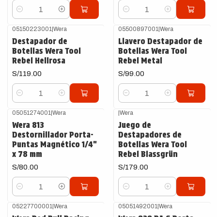
Cantidad
Cantidad
05150223001
|
Wera
05500897001
|
Wera
Destapador de
Llavero Destapador de
Botellas Wera Tool
Botellas Wera Tool
Rebel Hellrosa
Rebel Metal
S/119.00
S/99.00
Cantidad
Cantidad
05051274001
|
Wera
|
Wera
Wera 813
Juego de
Destornillador Porta-
Destapadores de
Puntas Magnético 1/4"
Botellas Wera Tool
x 78 mm
Rebel Blassgrün
S/80.00
S/179.00
Cantidad
Cantidad
05227700001
|
Wera
05051492001
|
Wera