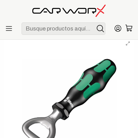
ENVÍO GRATIS POR COMPRAS MAYORES A S/ 250
Inicio
Lifestyle
Merchandising
Destapador de Botellas Wera