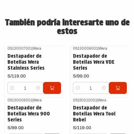
También podría interesarte uno de
estos
05130007001
|
Wera
05130008001
|
Wera
Destapador de
Destapador de
Botellas Wera
Botellas Wera VDE
Stainless Series
Series
S/119.00
S/99.00
Cantidad
Cantidad
05130009001
|
Wera
05150212001
|
Wera
Destapador de
Destapador de
Botellas Wera 900
Botellas Wera Tool
Series
Rebel
S/99.00
S/119.00