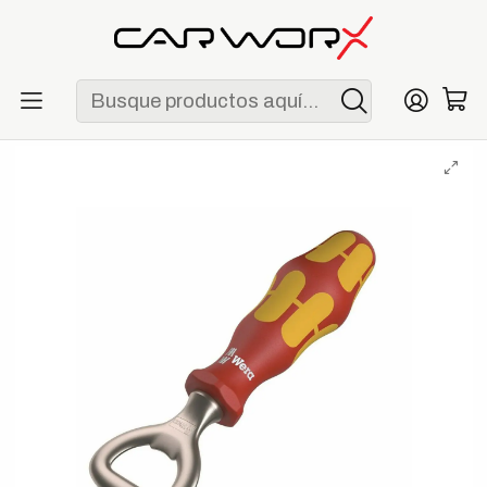
ENVÍO GRATIS POR COMPRAS MAYORES A S/ 250
Inicio
Lifestyle
Merchandising
Destapador de Botellas Wera VDE Series