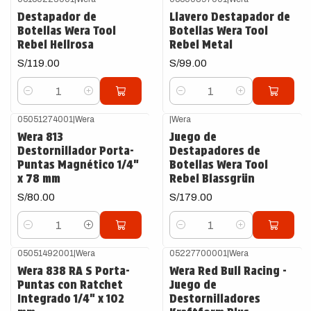
Destapador de
Llavero Destapador de
Botellas Wera Tool
Botellas Wera Tool
Rebel Hellrosa
Rebel Metal
S/119.00
S/99.00
Cantidad
Cantidad
05051274001
|
Wera
|
Wera
Wera 813
Juego de
Destornillador Porta-
Destapadores de
Puntas Magnético 1/4"
Botellas Wera Tool
x 78 mm
Rebel Blassgrün
S/80.00
S/179.00
Cantidad
Cantidad
05051492001
|
Wera
05227700001
|
Wera
Wera 838 RA S Porta-
Wera Red Bull Racing -
Puntas con Ratchet
Juego de
Integrado 1/4" x 102
Destornilladores