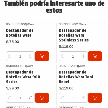
También podría interesarte uno de
estos
05030005001
|
Wera
05130007001
|
Wera
Destapador de
Destapador de
Botellas Wera
Botellas Wera
Stainless Series
S/75.00
S/119.00
Cantidad
Cantidad
05130009001
|
Wera
05150212001
|
Wera
Destapador de
Destapador de
Botellas Wera 900
Botellas Wera Tool
Series
Rebel
S/99.00
S/119.00
Cantidad
Cantidad
05150223001
|
Wera
05500897001
|
Wera