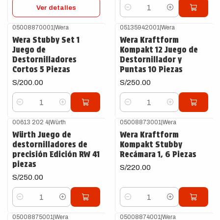
Ver detalles
Cantidad
05008870001
|
Wera
05135942001
|
Wera
Wera Stubby Set 1
Wera Kraftform
Juego de
Kompakt 12 Juego de
Destornilladores
Destornillador y
Cortos 5 Piezas
Puntas 10 Piezas
S/200.00
S/250.00
Cantidad
Cantidad
00613 202 4
|
Würth
05008873001
|
Wera
Würth Juego de
Wera Kraftform
destornilladores de
Kompakt Stubby
precisión Edición RW 41
Recámara 1, 6 Piezas
piezas
S/220.00
S/250.00
Cantidad
Cantidad
05008875001
|
Wera
05008874001
|
Wera