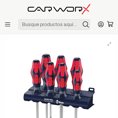
ENVÍO GRATIS POR COMPRAS MAYORES A S/ 250
Inicio
F1
Escuderías
Red Bull
Wera Red Bull Racing - Juego de Destornilladores Kraftform
Plus Lasertip de 7 Piezas