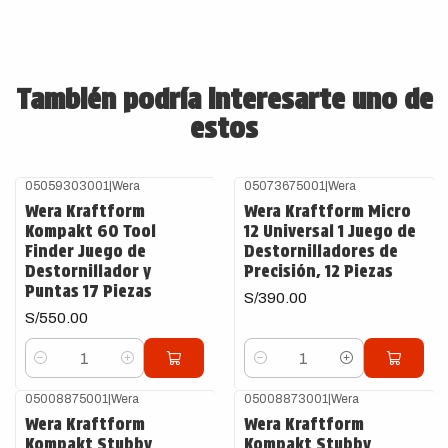
También podría interesarte uno de
estos
05059303001
|
Wera
05073675001
|
Wera
Wera Kraftform
Wera Kraftform Micro
Kompakt 60 Tool
12 Universal 1 Juego de
Finder Juego de
Destornilladores de
Destornillador y
Precisión, 12 Piezas
Puntas 17 Piezas
S/390.00
S/550.00
Cantidad
Cantidad
05008875001
|
Wera
05008873001
|
Wera
Wera Kraftform
Wera Kraftform
Kompakt Stubby
Kompakt Stubby