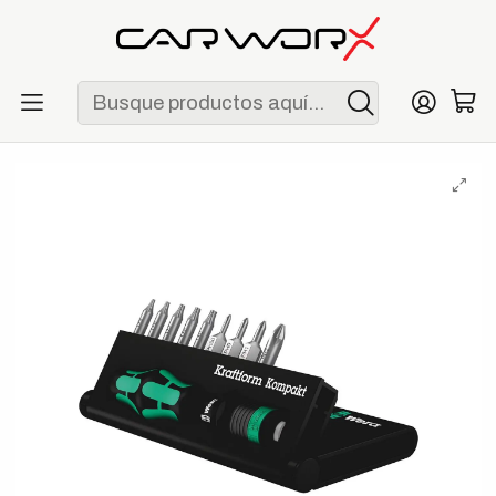
ENVÍO GRATIS POR COMPRAS MAYORES A S/ 250
Inicio
Herramientas
Destornilladores
Wera Kraftform Kompakt 12 Juego de Destornillador y Puntas
10 Piezas