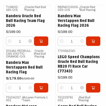
TU5932-
Oracle Red Bull
RBRACC0005-
Oracle Red
|
|
190-O/S
Racing
020-O/S
Bull Racing
Bandera Oracle Red
Bandera Max
Bull Racing Team Flag
Verstappen Red Bull
2026
Racing Flag 2026
S/199.00
S/199.00
Cantidad
Cantidad
2014A1-REDBULL-
Oracle
77243
|
LEGO
CAS-EXOTIC-
|
Red Bull
-10%
OFF
LEGO Speed Champions
ORANGE-O/S
Racing
Oracle Red Bull Racing
Bandera Max
RB20 F1 Race Car
Verstappen Red Bull
(77243)
Racing Flag
S/199.00
S/179.00
S/199.00
Cantidad
Cantidad
701241317
McLaren Formula 1
701225761
Red Bull
|
|
001
Team
001
Racing