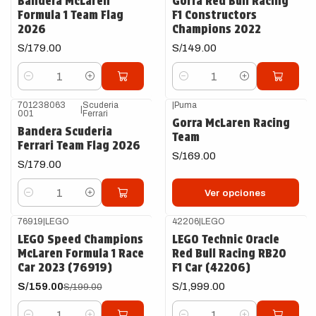
Bandera McLaren
Gorra Red Bull Racing
Formula 1 Team Flag
F1 Constructors
2026
Champions 2022
S/179.00
S/149.00
Cantidad
Cantidad
701238063
Scuderia
|
Puma
|
001
Ferrari
Gorra McLaren Racing
Bandera Scuderia
Team
Ferrari Team Flag 2026
S/169.00
S/179.00
Ver opciones
Cantidad
76919
|
LEGO
42206
|
LEGO
-20%
OFF
LEGO Speed Champions
LEGO Technic Oracle
McLaren Formula 1 Race
Red Bull Racing RB20
Car 2023 (76919)
F1 Car (42206)
S/159.00
S/1,999.00
S/199.00