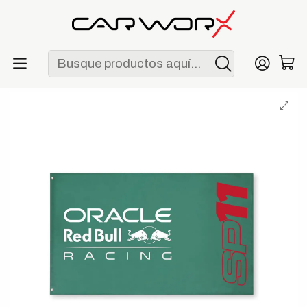
ENVÍO GRATIS POR COMPRAS MAYORES A S/ 250
Inicio
F1
Escuderías
Red Bull
Bandera Sergio "Checo" Pérez Red Bull Racing Flag