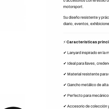
o accesorios con el estilo
motorsport.
Su diseño resistente y prá
diario, eventos, exhibicion
⚡
Características princ
✔ Lanyard inspirado en la
✔ Ideal para llaves, creden
✔ Material resistente para 
✔ Gancho metálico de alta 
✔ Perfecto para mecánicos
✔ Accesorio de colección 