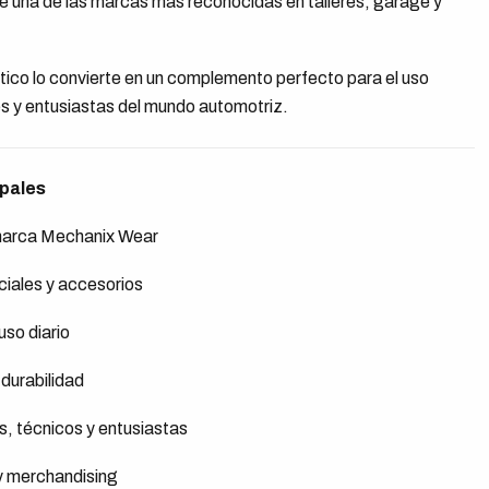
 de una de las marcas más reconocidas en talleres, garage y
ctico lo convierte en un complemento perfecto para el uso
es y entusiastas del mundo automotriz.
ipales
 marca Mechanix Wear
ciales y accesorios
uso diario
durabilidad
, técnicos y entusiastas
y merchandising