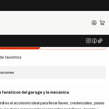
Wear Lanyard
egar al Carrito
Comprar ahora
de favoritos
caciones
 fanáticos del garage y la mecánica
rd
es el accesorio ideal para llevar llaves, credenciales, pases