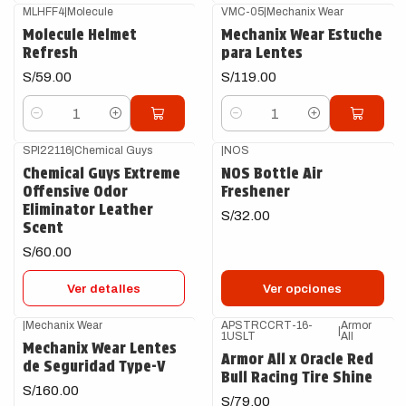
MLHFF4
|
Molecule
VMC-05
|
Mechanix Wear
Molecule Helmet
Mechanix Wear Estuche
Refresh
para Lentes
S/59.00
S/119.00
Cantidad
Cantidad
SPI22116
|
Chemical Guys
|
NOS
Agotado
Chemical Guys Extreme
NOS Bottle Air
Offensive Odor
Freshener
Eliminator Leather
S/32.00
Scent
S/60.00
Ver detalles
Ver opciones
|
Mechanix Wear
APSTRCCRT-16-
Armor
|
1USLT
All
Mechanix Wear Lentes
Armor All x Oracle Red
de Seguridad Type-V
Bull Racing Tire Shine
S/160.00
S/79.00