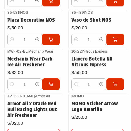
Cantidad
Cantidad
36-581
|
NOS
36-489
|
NOS
Placa Decorativa NOS
Vaso de Shot NOS
S/59.00
S/20.00
Cantidad
Cantidad
MWF-02-BL
|
Mechanix Wear
16422
|
Nitrous Express
Mechanix Wear Dark
Llavero Botella NX
Ice Air Freshener
Nitrous Express
S/32.00
S/55.00
Cantidad
Cantidad
APH658-1CAME
|
Armor All
|
MOMO
Agotado
Agotado
Armor All x Oracle Red
MOMO Sticker Arrow
Bull Racing Lights Out
Logo Amarillo
Air Freshener
S/25.00
S/32.00