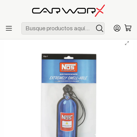
ENVÍO GRATIS POR COMPRAS MAYORES A S/ 250
Inicio
Detailing
Interior
NOS Bottle Air Freshener