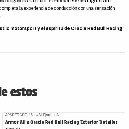
na fragancia a la altura. El
Podium Series Lights Out
 completa la experiencia de conducción con una sensación
.
tilo motorsport y el espíritu de Oracle Red Bull Racing
de estos
APSDETCRT-16-1USLT
|
Armor All
Armor All x Oracle Red Bull Racing Exterior Detailer