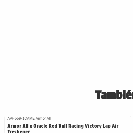
También
APH659-1CAME
|
Armor All
Armor All x Oracle Red Bull Racing Victory Lap Air
Freshener