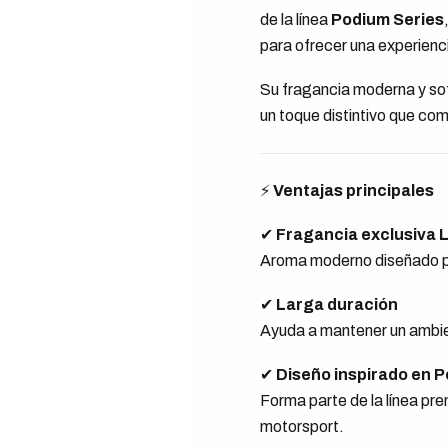
de la línea
Podium Series
para ofrecer una experienc
Su fragancia moderna y sof
un toque distintivo que co
⚡
Ventajas principales
✔
Fragancia exclusiva 
Aroma moderno diseñado par
✔
Larga duración
Ayuda a mantener un ambien
✔
Diseño inspirado en 
Forma parte de la línea pr
motorsport.