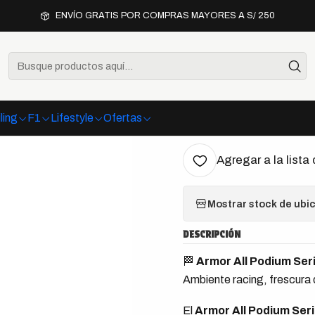
scuderías
Red Bull
Armor All x Oracle Red Bull Racing Lights Out 
ENVÍO GRATIS POR COMPRAS MAYORES A S/ 250
|
Armor All 
Lights Out
ling
F1
Lifestyle
Ofertas
Agregar a la lista 
Mostrar stock de ubi
DESCRIPCIÓN
🏁
Armor All Podium Seri
Ambiente racing, frescura d
El
Armor All Podium Seri