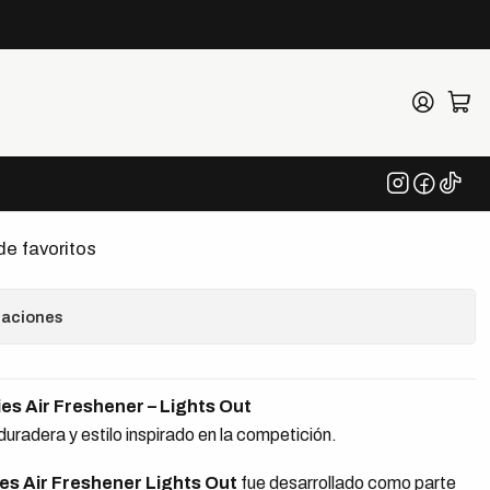
Air Freshener
x Oracle Red Bull Racing
 Air Freshener
de favoritos
caciones
es Air Freshener – Lights Out
uradera y estilo inspirado en la competición.
es Air Freshener Lights Out
fue desarrollado como parte