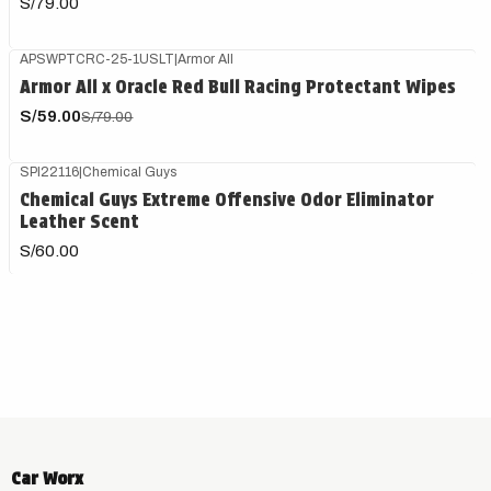
S/79.00
APSWPTCRC-25-1USLT
|
Armor All
-25%
OFF
Armor All x Oracle Red Bull Racing Protectant Wipes
S/59.00
S/79.00
SPI22116
|
Chemical Guys
Agotado
Chemical Guys Extreme Offensive Odor Eliminator
Leather Scent
S/60.00
Car Worx