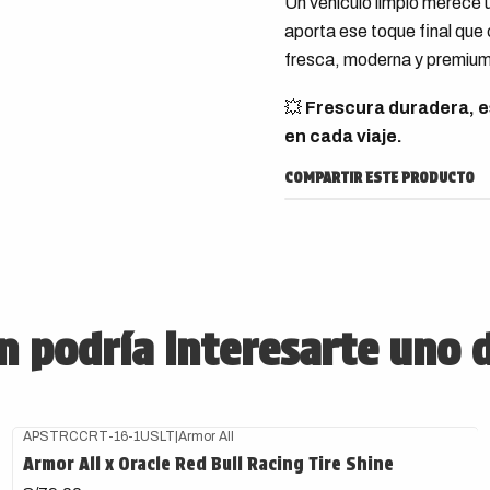
Un vehículo limpio merece u
aporta ese toque final que
fresca, moderna y premium
💥
Frescura duradera, es
en cada viaje.
COMPARTIR ESTE PRODUCTO
 podría interesarte uno 
APSTRCCRT-16-1USLT
|
Armor All
Armor All x Oracle Red Bull Racing Tire Shine