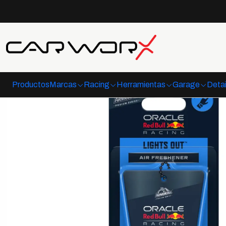
Inicio
F1
E
Productos
Marcas
Racing
Herramientas
Garage
Detai