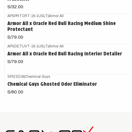
S/32.00
APSPRTCRT-16-1USLT
|
Armor All
Armor All x Oracle Red Bull Racing Medium Shine
Protectant
S/79.00
APSDETUVT-16-1USLT
|
Armor All
Armor All x Oracle Red Bull Racing Interior Detailer
S/79.00
SPI23216
|
Chemical Guys
Chemical Guys Ghosted Odor Eliminator
S/60.00