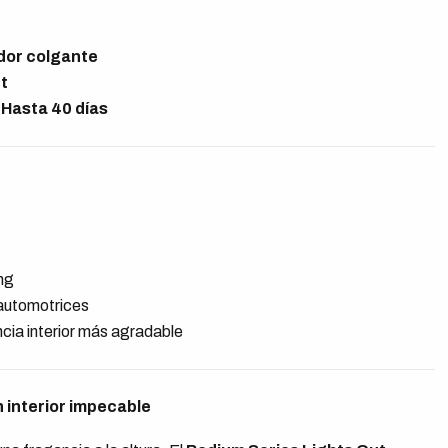
dor colgante
t
:
Hasta 40 días
ing
automotrices
cia interior más agradable
un interior impecable