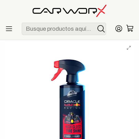
ENVÍO GRATIS POR COMPRAS MAYORES A S/ 250
Inicio
F1
Escuderías
Red Bull
Armor All x Oracle Red Bull Racing Tire Shine