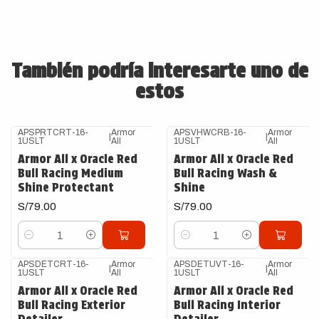
También podría interesarte uno de
estos
APSPRTCRT-16-
Armor
APSVHWCRB-16-
Armor
|
|
1USLT
All
1USLT
All
Armor All x Oracle Red
Armor All x Oracle Red
Bull Racing Medium
Bull Racing Wash &
Shine Protectant
Shine
S/79.00
S/79.00
Cantidad
Cantidad
APSDETCRT-16-
Armor
APSDETUVT-16-
Armor
|
|
1USLT
All
1USLT
All
Armor All x Oracle Red
Armor All x Oracle Red
Bull Racing Exterior
Bull Racing Interior