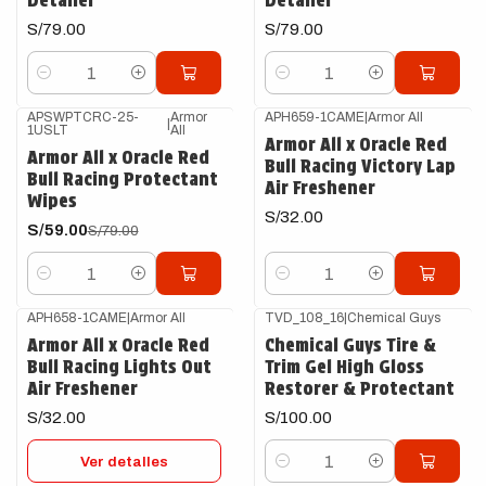
Detailer
Detailer
S/79.00
S/79.00
Cantidad
Cantidad
APSWPTCRC-25-
Armor
APH659-1CAME
|
Armor All
|
1USLT
All
-25%
OFF
Armor All x Oracle Red
Armor All x Oracle Red
Bull Racing Victory Lap
Bull Racing Protectant
Air Freshener
Wipes
S/32.00
S/59.00
S/79.00
Cantidad
Cantidad
APH658-1CAME
|
Armor All
TVD_108_16
|
Chemical Guys
Agotado
Armor All x Oracle Red
Chemical Guys Tire &
Bull Racing Lights Out
Trim Gel High Gloss
Air Freshener
Restorer & Protectant
S/32.00
S/100.00
Ver detalles
Cantidad