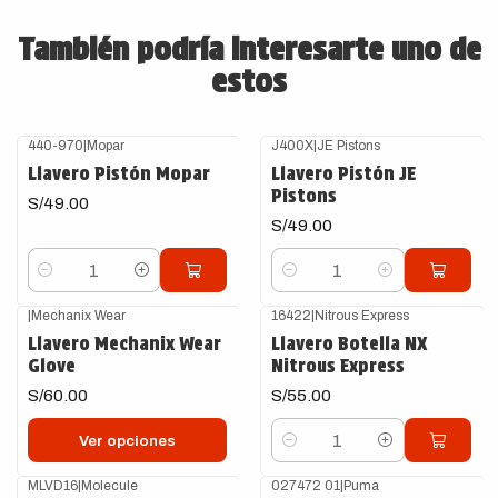
También podría interesarte uno de
estos
440-970
|
Mopar
J400X
|
JE Pistons
Llavero Pistón Mopar
Llavero Pistón JE
Pistons
S/49.00
S/49.00
Cantidad
Cantidad
|
Mechanix Wear
16422
|
Nitrous Express
Llavero Mechanix Wear
Llavero Botella NX
Glove
Nitrous Express
S/60.00
S/55.00
Ver opciones
Cantidad
MLVD16
|
Molecule
027472 01
|
Puma