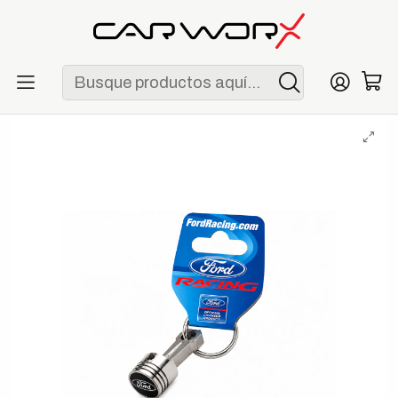
ENVÍO GRATIS POR COMPRAS MAYORES A S/ 250
Inicio
Lifestyle
Merchandising
Llavero Pistón Ford Performance