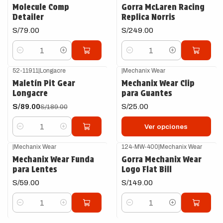
Molecule Comp
Gorra McLaren Racing
Detailer
Replica Norris
S/79.00
S/249.00
Cantidad
Cantidad
52-11911
|
Longacre
|
Mechanix Wear
-53%
OFF
Maletín Pit Gear
Mechanix Wear Clip
Longacre
para Guantes
S/89.00
S/25.00
S/189.00
Ver opciones
Cantidad
|
Mechanix Wear
124-MW-400
|
Mechanix Wear
Mechanix Wear Funda
Gorra Mechanix Wear
para Lentes
Logo Flat Bill
S/59.00
S/149.00
Cantidad
Cantidad