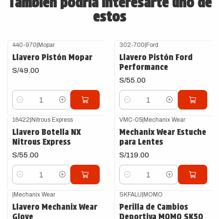
También podría interesarte uno de
estos
440-970
|
Mopar
302-700
|
Ford
Llavero Pistón Mopar
Llavero Pistón Ford
Performance
S/49.00
S/55.00
Cantidad
Cantidad
16422
|
Nitrous Express
VMC-05
|
Mechanix Wear
Llavero Botella NX
Mechanix Wear Estuche
Nitrous Express
para Lentes
S/55.00
S/119.00
Cantidad
Cantidad
|
Mechanix Wear
SKFALU
|
MOMO
Llavero Mechanix Wear
Perilla de Cambios
Glove
Deportiva MOMO SK50