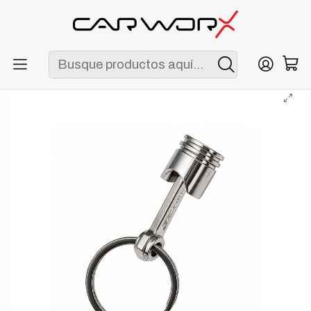
ENVÍO GRATIS POR COMPRAS MAYORES A S/ 250
Inicio
Lifestyle
Merchandising
Llavero Pistón JE Pistons