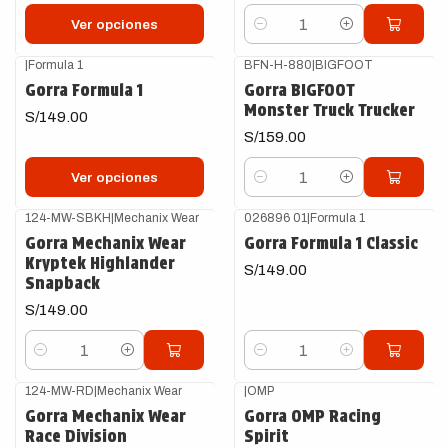
Ver opciones
Cantidad
|
Formula 1
BFN-H-880
|
BIGFOOT
Gorra Formula 1
Gorra BIGFOOT
Monster Truck Trucker
S/149.00
S/159.00
Ver opciones
Cantidad
124-MW-SBKH
|
Mechanix Wear
026896 01
|
Formula 1
Gorra Mechanix Wear
Gorra Formula 1 Classic
Kryptek Highlander
S/149.00
Snapback
S/149.00
Cantidad
Cantidad
124-MW-RD
|
Mechanix Wear
|
OMP
-34%
OFF
Gorra Mechanix Wear
Gorra OMP Racing
Race Division
Spirit