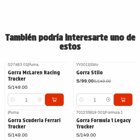
También podría interesarte uno de
estos
027483 01
|
Puma
YY0011
|
Stilo
-34%
OFF
Gorra McLaren Racing
Gorra Stilo
Trucker
S/99.00
S/149.00
S/149.00
Cantidad
Cantidad
|
Puma
701235619 001
|
Formula 1
Gorra Scuderia Ferrari
Gorra Formula 1 Legacy
Trucker
Trucker
S/149.00
S/149.00