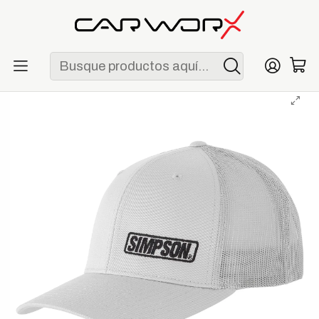
ENVÍO GRATIS POR COMPRAS MAYORES A S/ 250
Inicio
Lifestyle
Gorras
Gorra Simpson Team Trucker