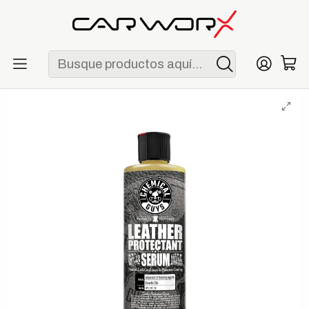
ENVÍO GRATIS POR COMPRAS MAYORES A S/ 250
Inicio
Detailing
Interior
Chemical Guys Leather Serum Protectant