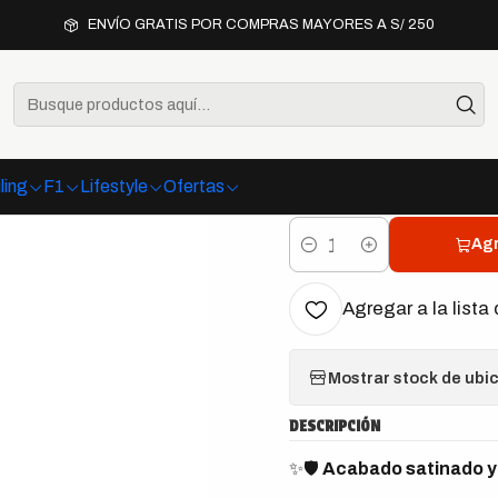
tailing
Interior
Chemical Guys Silk Shine Vinyl, Rubber & Plastic 
ENVÍO GRATIS POR COMPRAS MAYORES A S/ 250
|
Chemical G
Rubber & P
ling
F1
Lifestyle
Ofertas
Agr
Cantidad
Agregar a la lista 
Mostrar stock de ubi
DESCRIPCIÓN
✨🛡️
Acabado satinado y