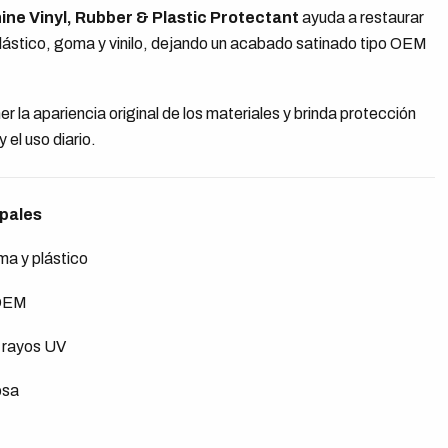
ine Vinyl, Rubber & Plastic Protectant
ayuda a restaurar
plástico, goma y vinilo, dejando un acabado satinado tipo OEM
 la apariencia original de los materiales y brinda protección
y el uso diario.
ipales
ma y plástico
 OEM
 rayos UV
osa