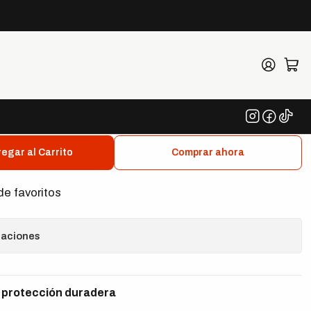
Protectant
uys Silk Shine Vinyl,
lastic Protectant
egar al Carrito
Comprar ahora
de favoritos
caciones
 protección duradera