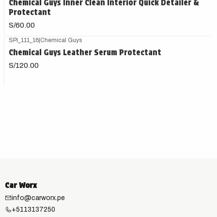
Chemical Guys Inner Clean Interior Quick Detailer &
Protectant
S/60.00
SPI_111_16
|
Chemical Guys
Chemical Guys Leather Serum Protectant
S/120.00
Car Worx
info@carworx.pe
+5113137250